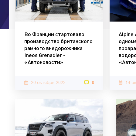
Во Франции стартовало
Alpine
производство британского
одноме
рамного внедорожника
прозра
Ineos Grenadier -
водор
«Автоновости»
«Авто
20 октябрь 2022
0
14 о