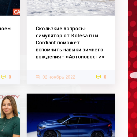
воем
Скользкие вопросы:
симулятор от Kolesa.ru и
Cordiant поможет
вспомнить навыки зимнего
вождения - «Автоновости»
0
02 ноябрь 2022
0