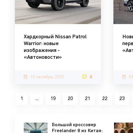
Хардкорный Nissan Patrol
Новы
Warrior: новые
пер
изображения -
«Ав
«Автоновости»
10 октябрь 2022
0
0
1
...
19
20
21
22
23
Большой кроссовер
Freelander 8 из Китая: