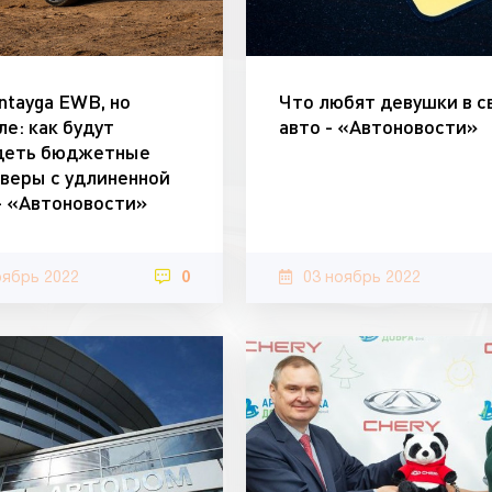
ntayga EWB, но
Что любят девушки в с
е: как будут
авто - «Автоновости»
деть бюджетные
веры с удлиненной
- «Автоновости»
оябрь 2022
0
03 ноябрь 2022