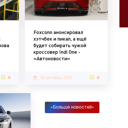
Foxconn анонсировал
:
хэтчбек и пикап, а ещё
зова
будет собирать чужой
кроссовер Indi One -
«Автоновости»
0
10 октябрь 2022
0
«Больше новостей»