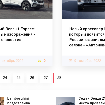
й Renault Espace:
Новый кроссовер 
вые изображения -
который появится
тоновости»
России: официаль
салона - «Автоно
1 октябрь 2022
0
01 октябрь 2022
24
25
26
27
28
Lamborghini
Седан Denza Z
подготовила
место провал