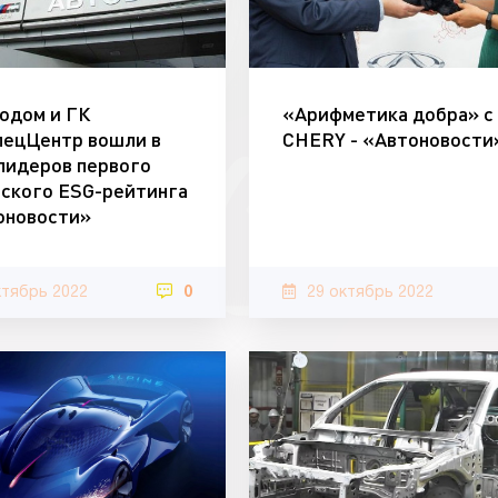
одом и ГК
«Арифметика добра» с
пецЦентр вошли в
CHERY - «Автоновости
лидеров первого
ского ESG-рейтинга
оновости»
ктябрь 2022
0
29 октябрь 2022