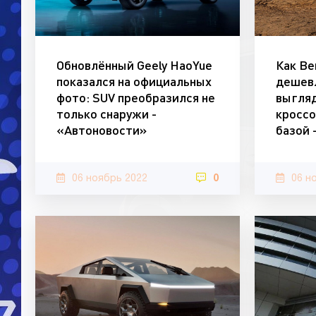
Обновлённый Geely HaoYue
Как Be
показался на официальных
дешевл
фото: SUV преобразился не
выгля
только снаружи -
кроссо
«Автоновости»
базой 
06 ноябрь 2022
0
06 н