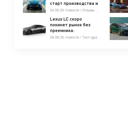
старт производства и
глобальные амбиции -
04.08.26, Новости / Отзывы автовладельцев / Автомобильные аварии / Тест-драйвы / Автосалоны / Каталог авто
«Автоновости»
Lexus LC скоро
покинет рынок без
преемника:
подготовлена
04.08.26, Новости / Тест-драйвы / Автомобильные аварии / Видео новости / Девушки и автомобили / Каталог авто
финальная спецверсия
- «Автоновости»