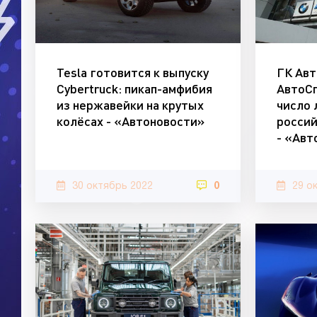
Tesla готовится к выпуску
ГК Авт
Cybertruck: пикап-амфибия
АвтоС
из нержавейки на крутых
число 
колёсах - «Автоновости»
россий
- «Авт
30 октябрь 2022
0
29 о