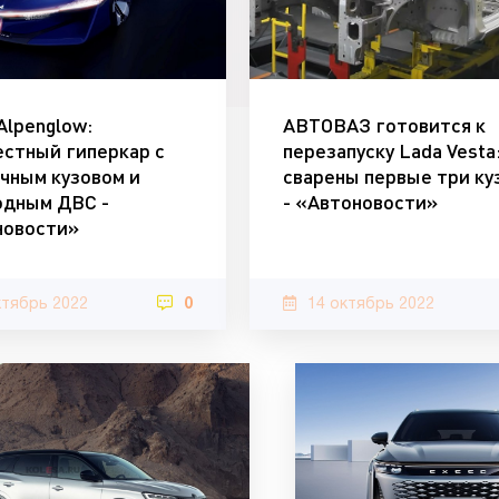
 Alpenglow:
АВТОВАЗ готовится к
стный гиперкар с
перезапуску Lada Vesta
чным кузовом и
сварены первые три ку
одным ДВС -
- «Автоновости»
новости»
ктябрь 2022
0
14 октябрь 2022