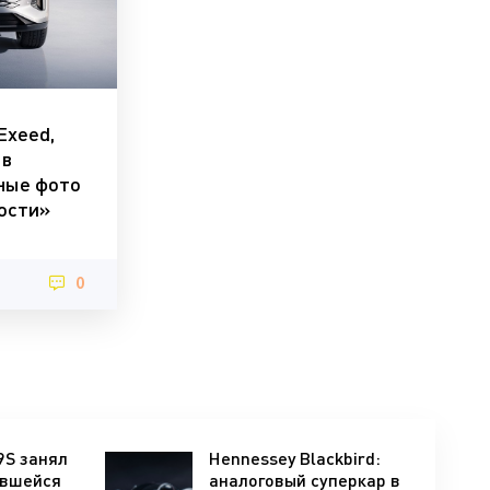
Exeed,
 в
ные фото
вости»
0
9S занял
Hennessey Blackbird:
ившейся
аналоговый суперкар в