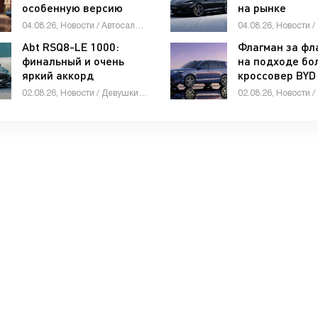
особенную версию
на рынке
суперкара Revuelto -
четырехдверк
04.08.26, Новости / Автосалоны / Автомобильные аварии / Девушки и автомобили / Каталог авто
«Автоновости»
Z9 - «Автонов
Abt RSQ8-LE 1000:
Флагман за фл
финальный и очень
на подходе бо
яркий аккорд
кроссовер BYD 
юбилейной трилогии
08 - «Автонов
02.08.26, Новости / Девушки и автомобили / Отзывы автовладельцев / Автомобильные аварии / Стоп Хам / Видео новости / Тест-драйвы / Автосалоны / Каталог авто
Abt Sportsline -
«Автоновости»