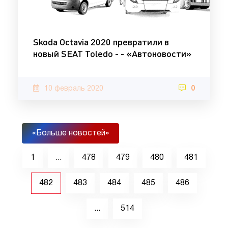
Skoda Octavia 2020 превратили в
новый SEAT Toledo - - «Автоновости»
10 февраль 2020
0
«Больше новостей»
1
...
478
479
480
481
482
483
484
485
486
...
514