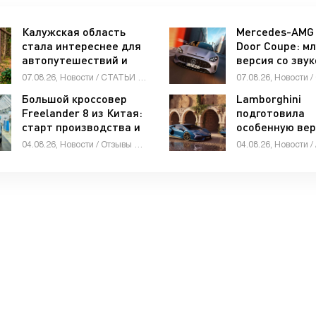
Калужская область
Mercedes-AMG 
стала интереснее для
Door Coupe: м
автопутешествий и
версия со зву
экотуризма -
рядной «шестё
07.08.26, Новости / СТАТЬИ / Мотоциклы / Видео новости / Стоп Хам / ГИБДД / Автомобильные аварии / Автосалоны / Каталог авто
«Автоновости»
«Автоновости
Большой кроссовер
Lamborghini
Freelander 8 из Китая:
подготовила
старт производства и
особенную ве
глобальные амбиции -
суперкара Revu
04.08.26, Новости / Отзывы автовладельцев / Автомобильные аварии / Тест-драйвы / Автосалоны / Каталог авто
«Автоновости»
«Автоновости