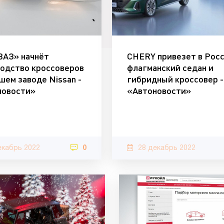
ВАЗ» начнёт
CHERY привезет в Рос
одство кроссоверов
флагманский седан и
шем заводе Nissan -
гибридный кроссовер -
новости»
«Автоновости»
екабрь 2022
0
28 декабрь 2022