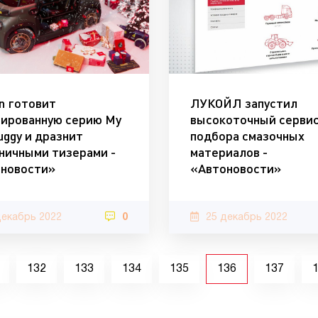
en готовит
ЛУКОЙЛ запустил
ированную серию My
высокоточный серви
uggy и дразнит
подбора смазочных
ничными тизерами -
материалов -
новости»
«Автоновости»
декабрь 2022
0
25 декабрь 2022
132
133
134
135
136
137