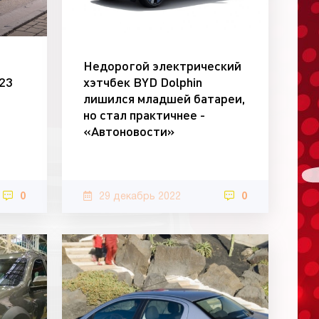
Недорогой электрический
23
хэтчбек BYD Dolphin
лишился младшей батареи,
но стал практичнее -
«Автоновости»
0
29 декабрь 2022
0