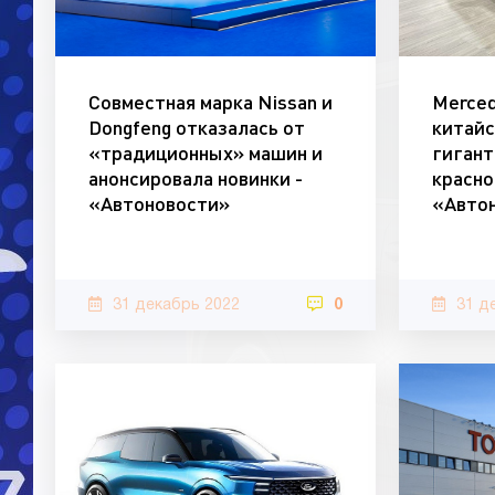
Совместная марка Nissan и
Merced
Dongfeng отказалась от
китайс
«традиционных» машин и
гигант
анонсировала новинки -
красно
«Автоновости»
«Авто
31 декабрь 2022
0
31 д