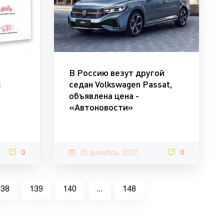
В Россию везут другой
с
седан Volkswagen Passat,
объявлена цена -
«Автоновости»
0
25 декабрь 2022
0
138
139
140
...
148