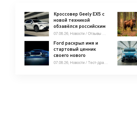
Кроссовер Geely EX5 с
новой техникой
обзавёлся российским
ценником -
07.08.26, Новости / Отзывы автовладельцев / Девушки и автомобили / Мотоциклы / Автомобильные аварии / Обзор-Авто / Видео новости / Автосалоны / Каталог авто
«Автоновости»
Ford раскрыл имя и
стартовый ценник
своего нового
среднеразмерного
07.08.26, Новости / Тест-драйвы / Стоп Хам / Видео новости / Каталог авто
пикапа -
«Автоновости»