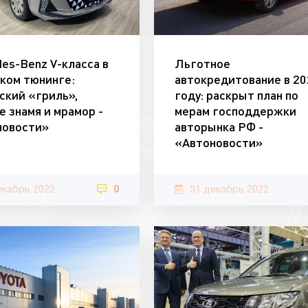
es-Benz V-класса в
Льготное
ком тюнинге:
автокредитование в 20
ский «гриль»,
году: раскрыт план по
е знамя и мрамор -
мерам господдержки
новости»
авторынка РФ -
«Автоновости»
екабрь 2022
0
31 декабрь 2022