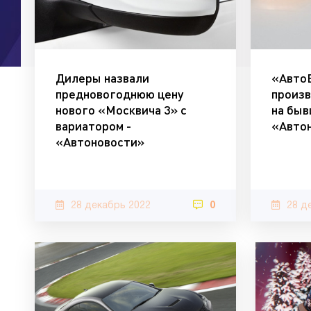
Дилеры назвали
«Авто
предновогоднюю цену
произв
нового «Москвича 3» с
на быв
вариатором -
«Авто
«Автоновости»
28 декабрь 2022
0
28 д