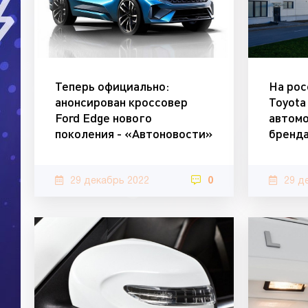
Теперь официально:
На рос
анонсирован кроссовер
Toyota
Ford Edge нового
автомо
поколения - «Автоновости»
бренда
29 декабрь 2022
0
29 д