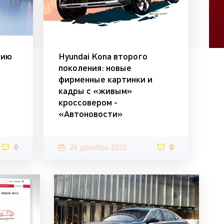
сию
Hyundai Kona второго
поколения: новые
фирменные картинки и
кадры с «живым»
кроссовером -
«Автоновости»
0
26 декабрь 2022
0