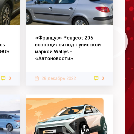
«Француз» Peugeot 206
сь
возродился под тунисской
RGUS
маркой Wallys -
«Автоновости»
0
28 декабрь 2022
0