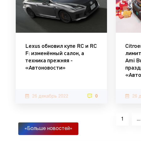
Lexus обновил купе RC и RC
Citro
F: изменённый салон, а
лимит
техника прежняя -
Ami B
«Автоновости»
празд
«Авто
26 декабрь 2022
0
26 
1
...
«Больше новостей»