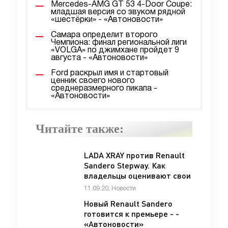
Mercedes-AMG GT 53 4-Door Coupe:
младшая версия со звуком рядной
«шестёрки» - «Автоновости»
Самара определит второго
Чемпиона: финал региональной лиги
«VOLGA» по джимхане пройдет 9
августа - «Автоновости»
Ford раскрыл имя и стартовый
ценник своего нового
среднеразмерного пикапа -
«Автоновости»
Читайте также:
LADA XRAY против Renault
Sandero Stepway. Как
владельцы оценивают свои
авто? - «LADA»
11.09.20, Новости
Новый Renault Sandero
готовится к премьере - -
«Автоновости»