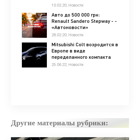
10.02.20, Новости
Авто до 500 000 грн:
Renault Sandero Stepway - -
«Автоновости»
28.02.20, Новости
Mitsubishi Colt возродится в
Европе в виде
переделанного компакта
Renault - «Mitsubishi»
25.06.22, Новости
Другие материалы рубрики: