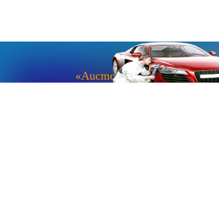
«Aucmoto.ru»
«Aucmoto.ru»
→
2026
© Мы транслируем с 2013
© «Все про авто» — Каталог автомобилей, о покупке и
продаже.
Новости, аналитика, прогнозы и другие материалы,
представленные на данном сайте, не являются офертой
или рекомендацией к покупке или продаже .
Говорят, что если нет новостей, то это уже само по себе –
хорошая новость.
Но, это не совсем так, потому как, чтобы быть во
всеоружии и готовым встать лицом к лицу с новым днем и
одержать над ним победу, необходимо знать, что же
сегодня произошло и достойно выйти из любой ситуации.