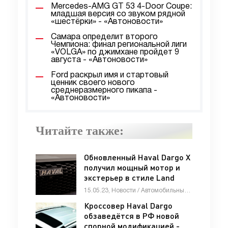
Mercedes-AMG GT 53 4-Door Coupe:
младшая версия со звуком рядной
«шестёрки» - «Автоновости»
Самара определит второго
Чемпиона: финал региональной лиги
«VOLGA» по джимхане пройдет 9
августа - «Автоновости»
Ford раскрыл имя и стартовый
ценник своего нового
среднеразмерного пикапа -
«Автоновости»
Читайте также:
Обновленный Haval Dargo X
получил мощный мотор и
экстерьер в стиле Land
Rover - «Автоновости»
15.05.23, Новости / Автомобильные аварии / Видео новости / Девушки и автомобили / Обзор-Авто / Каталог авто
Кроссовер Haval Dargo
обзаведётся в РФ новой
спорной модификацией -