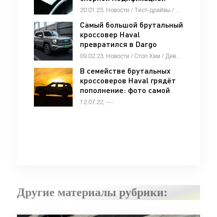
«Автоновости»
20.01.23, Новости / Тест-драйвы / Отзывы автовладельцев / Автомобильные аварии / Каталог авто
Самый большой брутальный
кроссовер Haval
превратился в Dargo
второго поколения -
09.02.23, Новости / Стоп Хам / Девушки и автомобили / Видео новости / Мотоциклы / Тест-драйвы / Автосалоны / Каталог авто
«Автоновости»
В семействе брутальных
кроссоверов Haval грядёт
пополнение: фото самой
дешёвой модели - «Haval»
12.07.22, ---
Другие материалы рубрики: