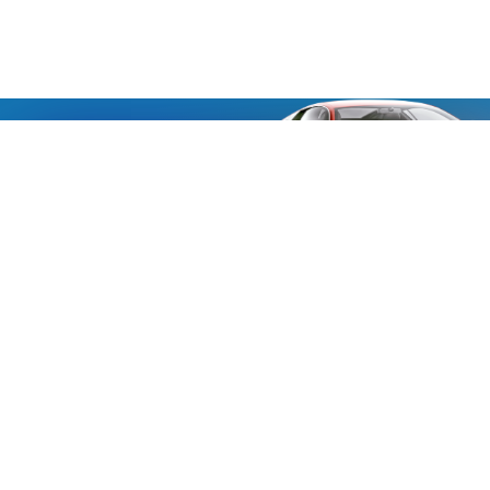
«Aucmoto.ru»
«Aucmoto.ru»
→
2026
© Мы транслируем с 2013
© «Все про авто» — Каталог автомобилей, о покупке и
продаже.
Новости, аналитика, прогнозы и другие материалы,
представленные на данном сайте, не являются офертой
или рекомендацией к покупке или продаже .
Говорят, что если нет новостей, то это уже само по себе –
хорошая новость.
Но, это не совсем так, потому как, чтобы быть во
всеоружии и готовым встать лицом к лицу с новым днем и
одержать над ним победу, необходимо знать, что же
сегодня произошло и достойно выйти из любой ситуации.