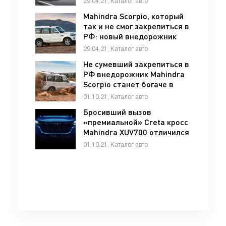
29.04.21, Каталог авто
рестайлинга - «Mahindra»
Mahindra Scorpio, который
так и не смог закрепиться в
РФ: новый внедорожник
сняли на видео -
29.04.21, Каталог авто
«Mahindra»
Не сумевший закрепиться в
РФ внедорожник Mahindra
Scorpio станет богаче в
новом поколении -
01.10.21, Каталог авто
«Mahindra»
Бросивший вызов
«премиальной» Creta кросс
Mahindra XUV700 отличился
оснащением и не только -
01.10.21, Каталог авто
«Mahindra»