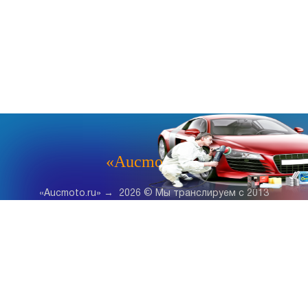
«Aucmoto.ru»
«Aucmoto.ru»
→
2026
© Мы транслируем с 2013
© «Все про авто» — Каталог автомобилей, о покупке и
продаже.
Новости, аналитика, прогнозы и другие материалы,
представленные на данном сайте, не являются офертой
или рекомендацией к покупке или продаже .
Говорят, что если нет новостей, то это уже само по себе –
хорошая новость.