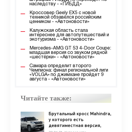
наследству - «ГИБДД»
Кроссовер Geely EX5 с новой
техникой обзавёлся российским
ценником - «Автоновости»
Калужская область стала
интереснее для автопутешествий и
экотуризма - «Автоновости»
Mercedes-AMG GT 53 4-Door Coupe:
младшая версия со звуком рядной
«шестёрки» - «Автоновости»
Самара определит второго
Чемпиона: финал региональной лиги
«VOLGA» по джимхане пройдет 9
августа - «Автоновости»
Читайте также:
Брутальный кросс Mahindra,
у которого есть
девятиместная версия,
вернётся после