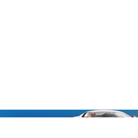
«Aucmoto.ru»