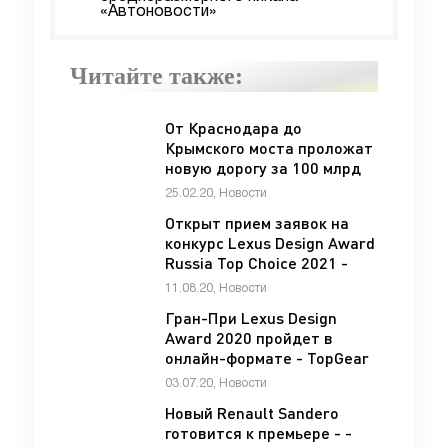
«Автоновости»
Читайте также:
От Краснодара до
Крымского моста проложат
новую дорогу за 100 млрд
рублей - «Автоновости»
25.02.20, Новости
Открыт прием заявок на
конкурс Lexus Design Award
Russia Top Choice 2021 -
TopGear Russia -
11.08.20, Новости
«Автоновости»
Гран-При Lexus Design
Award 2020 пройдет в
онлайн-формате - TopGear
Russia - «Автоновости»
03.07.20, Новости
Новый Renault Sandero
готовится к премьере - -