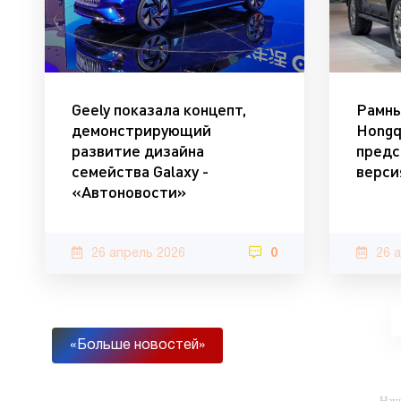
Geely показала концепт,
Рамны
демонстрирующий
Hongq
развитие дизайна
предс
семейства Galaxy -
верси
«Автоновости»
26 апрель 2026
0
26 
«Больше новостей»
-- Нач