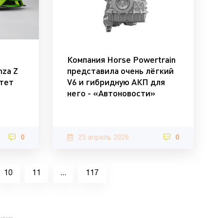
Компания Horse Powertrain
nza Z
представила очень лёгкий
тет
V6 и гибридную АКП для
него - «Автоновости»
0
23 апрель 2026
0
10
11
...
117
чтать.