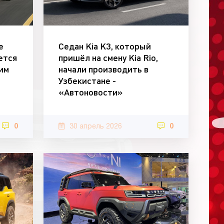
e
Седан Kia K3, который
ется
пришёл на смену Kia Rio,
им
начали производить в
Узбекистане -
«Автоновости»
0
30 апрель 2026
0