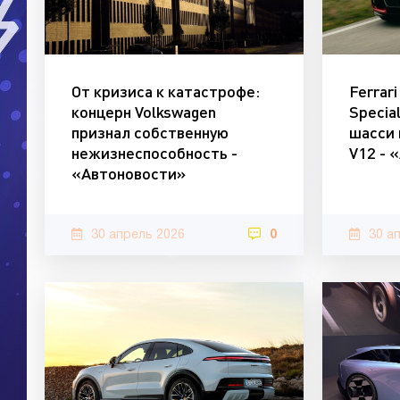
От кризиса к катастрофе:
Ferrar
концерн Volkswagen
Specia
признал собственную
шасси 
нежизнеспособность -
V12 - 
«Автоновости»
30 апрель 2026
0
30 а