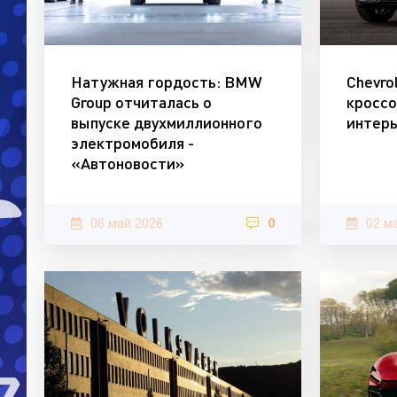
Натужная гордость: BMW
Chevro
Group отчиталась о
кроссо
выпуске двухмиллионного
интерь
электромобиля -
«Автоновости»
06 май 2026
0
02 м