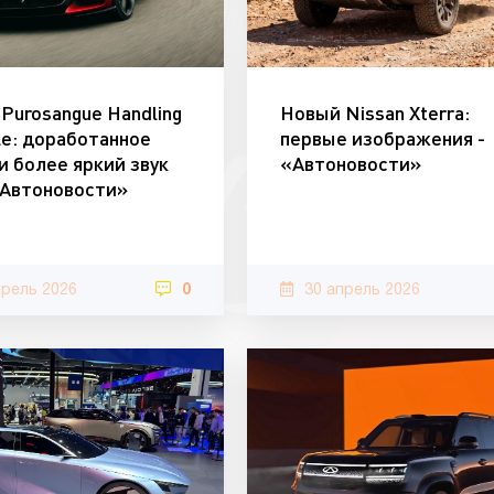
i Purosangue Handling
Новый Nissan Xterra:
le: доработанное
первые изображения -
и более яркий звук
«Автоновости»
«Автоновости»
прель 2026
0
30 апрель 2026