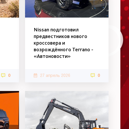
Nissan подготовил
предвестников нового
кроссовера и
возрождённого Terrano -
«Автоновости»
0
27 апрель 2026
0