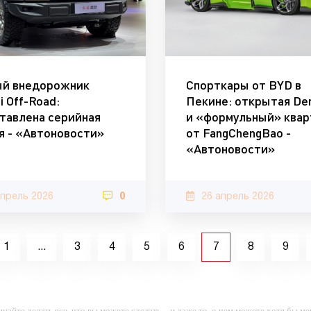
й внедорожник
Спорткары от BYD в
i Off-Road:
Пекине: открытая De
тавлена серийная
и «формульный» квар
я - «Автоновости»
от FangChengBao -
«Автоновости»
апрель 2026
0
26 апрель 2026
1
...
3
4
5
6
7
8
9
инайте делать все, что вы можете сделать – и даже то, о чем можете хотя бы ме