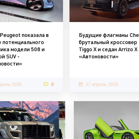
Peugeot показала в
Будущие флагманы Che
 потенциального
брутальный кроссовер
ика модели 508 и
Tiggo X и седан Arrizo X 
й SUV -
«Автоновости»
новости»
прель 2026
0
27 апрель 2026