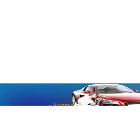
«Aucmoto.ru»
«Aucmoto.ru»
→
2026
© Мы транслируем с 2013
© «Все про авто» — Каталог автомобилей, о покупке и
продаже.
Новости, аналитика, прогнозы и другие материалы,