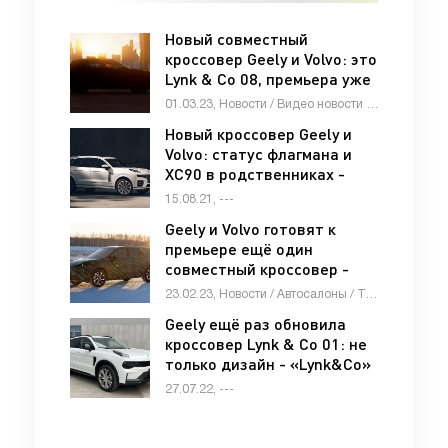
Новый совместный
кроссовер Geely и Volvo: это
Lynk & Co 08, премьера уже
скоро - «Автоновости»
01.03.23, Новости / Видео новости / Автомобильные аварии / Автосалоны / Отзывы автовладельцев / Каталог авто
Новый кроссовер Geely и
Volvo: статус флагмана и
XC90 в родственниках -
«Lynk&Co»
15.08.21, ---
Geely и Volvo готовят к
премьере ещё один
совместный кроссовер -
«Автоновости»
23.02.23, Новости / Автосалоны / Тест-драйвы / Обзор-Авто / Видео новости / Каталог авто
Geely ещё раз обновила
кроссовер Lynk & Co 01: не
только дизайн - «Lynk&Co»
27.07.22, ---