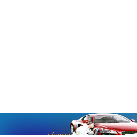
«Aucmoto.ru»