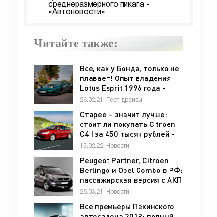
среднеразмерного пикапа -
«Автоновости»
Читайте также:
Все, как у Бонда, только не
плавает! Опыт владения
Lotus Esprit 1996 года -
«Тест-драйв»
26.02.21, Тест-драйвы
Старее – значит лучше:
стоит ли покупать Citroen
C4 I за 450 тысяч рублей -
«Citroen»
15.02.22, Новости
Peugeot Partner, Citroen
Berlingo и Opel Combo в РФ:
пассажирская версия с АКП
Aisin - «Opel»
28.03.21, Новости
Все премьеры Пекинского
автосалона 2018: полный