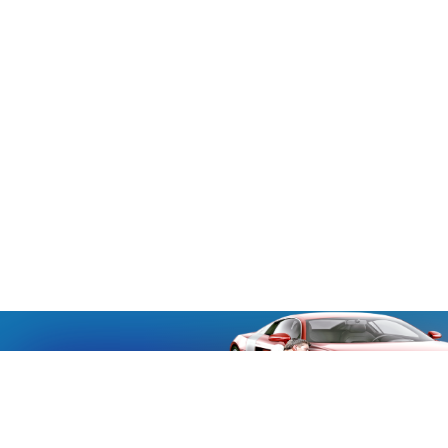
«Aucmoto.ru»
«Aucmoto.ru»
→
2026
© Мы транслируем с 2013