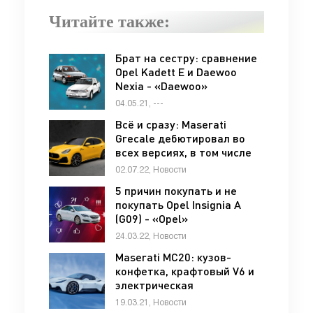
Читайте также:
Брат на сестру: сравнение
Opel Kadett E и Daewoo
Nexia - «Daewoo»
04.05.21, ---
Всё и сразу: Maserati
Grecale дебютировал во
всех версиях, в том числе
как электромобиль -
02.07.22, Новости
«Maserati»
5 причин покупать и не
покупать Opel Insignia A
(G09) - «Opel»
24.03.22, Новости
Maserati MC20: кузов-
конфетка, крафтовый V6 и
электрическая
альтернатива - «Maserati»
19.03.21, Новости