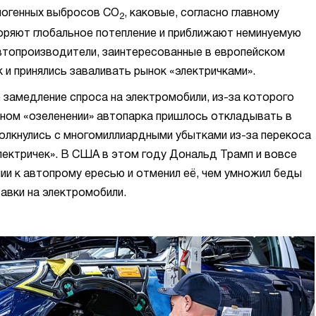
опогенных выбросов
CO
, каковые, согласно главному
2
ряют глобальное потепление и приближают неминуемую
Автопроизводители, заинтересованные в европейском
 и принялись заваливать рынок «электричками».
е замедление спроса на электромобили, из-за которого
ном «озеленении» автопарка пришлось откладывать в
толкнулись с многомиллиардными убытками из-за перекоса
электричек». В США в этом году Дональд Трамп и вовсе
ии к автопрому ересью и отменил её, чем умножил беды
авки на электромобили.