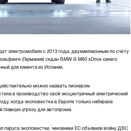
ит электромобили с 2013 года, двухмиллионным по счёту
ольфинге (Германия) седан BMW i5 M60 xDrive синего
нный для клиента из Испании.
действительно можно назвать пионером
стила в производство свой эксцентричный электрический
году, когда экоповестка в Европе только набирала
й главную угрозу для автопрома.
ул паруса экоповестки, чиновники ЕС объявили войну ДВС