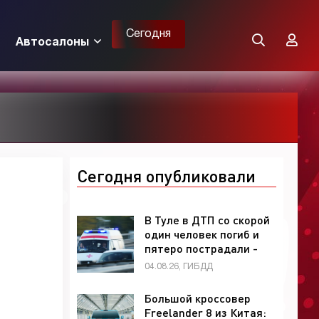
Сегодня
Автосалоны
Сегодня опубликовали
В Туле в ДТП со скорой
один человек погиб и
пятеро пострадали -
«ГИБДД»
04.08.26, ГИБДД
Большой кроссовер
Freelander 8 из Китая: