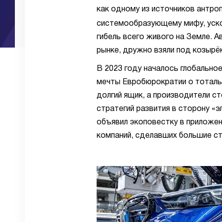
как одному из источников антр
системообразующему мифу, уско
гибель всего живого на Земле. 
рынке, дружно взяли под козырёк
В 2023 году началось глобально
мечты Евробюрократии о тоталь
долгий ящик, а производители с
стратегий развития в сторону «
объявил экоповестку в приложен
компаний, сделавших большие ст