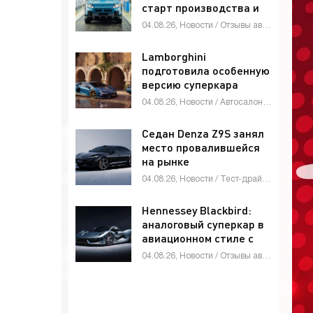
старт производства и
глобальные амбиции -
04.08.26, Новости / Отзывы автовладельцев / Автомобильные аварии / Тест-драйвы / Автосалоны / Каталог авто
«Автоновости»
Lamborghini
подготовила особенную
версию суперкара
Revuelto -
04.08.26, Новости / Автосалоны / Автомобильные аварии / Девушки и автомобили / Каталог авто
«Автоновости»
Седан Denza Z9S занял
место провалившейся
на рынке
четырехдверки Denza
04.08.26, Новости / Тест-драйвы / Видео новости / Девушки и автомобили / Обзор-Авто / Каталог авто
Z9 - «Автоновости»
Hennessey Blackbird:
аналоговый суперкар в
авиационном стиле с
атмосферным V8 и МКП
04.08.26, Новости / Отзывы автовладельцев / Видео новости / Девушки и автомобили / Автомобильные аварии / Автосалоны / Тест-драйвы / Каталог авто
- «Автоновости»