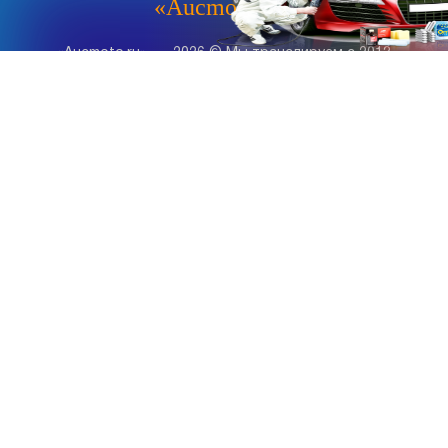
«Aucmoto.ru»
«Aucmoto.ru»
→
2026
© Мы транслируем с 2013
© «Все про авто» — Каталог автомобилей, о покупке и
продаже.
Новости, аналитика, прогнозы и другие материалы,
представленные на данном сайте, не являются офертой
или рекомендацией к покупке или продаже .
Говорят, что если нет новостей, то это уже само по себе –
хорошая новость.
Но, это не совсем так, потому как, чтобы быть во
всеоружии и готовым встать лицом к лицу с новым днем и
одержать над ним победу, необходимо знать, что же
сегодня произошло и достойно выйти из любой ситуации.
Информация
Тест-драйвы
Каталог авто
Девушки и автомобили