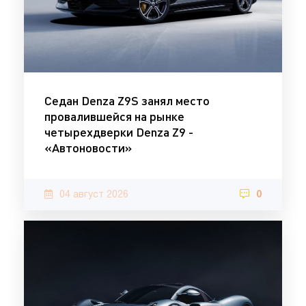
Седан Denza Z9S занял место
провалившейся на рынке
четырехдверки Denza Z9 -
«Автоновости»
04 август 2026
0