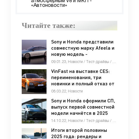
атмосферным V8 и МКП -
«Автоновости»
Читайте также:
Sony и Honda представили
совместную марку Afeela и
новую модель -
«Автоновости»
09.01.23, Новости / Тест-драйвы / Отзывы автовладельцев / Видео новости / Автомобильные аварии / Каталог авто
VinFast на выставке CES:
переименования, три
новинки и полный отказ от
ДВС до конца года -
08.03.22, Новости
«VinFast»
Sony и Honda оформили СП,
выпуск первой совместной
модели начнётся в 2025
году - «Автоновости»
14.10.22, Новости / Тест-драйвы / Стоп Хам / Отзывы автовладельцев / Девушки и автомобили / Автосалоны / Видео новости / Каталог авто
Итоги второй половины
2025 года: рендеры и