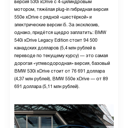
версия 530i xDrive с 4-цилиндровым
мотором, тяжёлая plug-in гибридная версия
550e xDrive с рядной «шестёркой» и
электрические версии i5. За эксклюзив,
однако, придётся щедро заплатить: BMW
540i xDrive Legacy Edition стоит 94 500
канадских долларов (5,4 млн рублей в
переводе по текущему курсу) — это самая
дорогая «углеводородная» версия, базовый
BMW 530i xDrive стоит от 76 691 доллара
(4,37 млн рублей), BMW 550e xDrive — от 89
691 доллара (5,11 млн рублей).