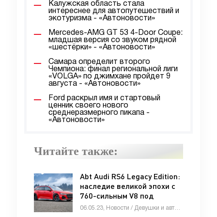
Калужская область стала
интереснее для автопутешествий и
экотуризма - «Автоновости»
Mercedes-AMG GT 53 4-Door Coupe:
младшая версия со звуком рядной
«шестёрки» - «Автоновости»
Самара определит второго
Чемпиона: финал региональной лиги
«VOLGA» по джимхане пройдет 9
августа - «Автоновости»
Ford раскрыл имя и стартовый
ценник своего нового
среднеразмерного пикапа -
«Автоновости»
Читайте также:
Abt Audi RS6 Legacy Edition:
наследие великой эпохи с
760-сильным V8 под
капотом - «Автоновости»
06.05.23, Новости / Девушки и автомобили / Отзывы автовладельцев / Тест-драйвы / Автомобильные аварии / Автосалоны / Видео новости / Каталог авто