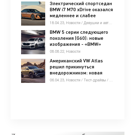
Электрический спортседан
BMW i7 M70 xDrive оказался
медленнее и слабее
конкурентов -
18.04.23, Новости / Девушки и автомобили / Отзывы автовладельцев / Видео новости / Тест-драйвы / Автосалоны / Каталог авто
«Автоновости»
BMW 5 серии следующего
поколения (G60): новые
изображения - «BMW»
08.08.22, Новости
Американский VW Atlas
решил прикинуться
внедорожником: новая
версия Peak Edition -
06.04.23, Новости / Тест-драйвы / Видео новости / Автосалоны / Стоп Хам / Каталог авто
«Автоновости»