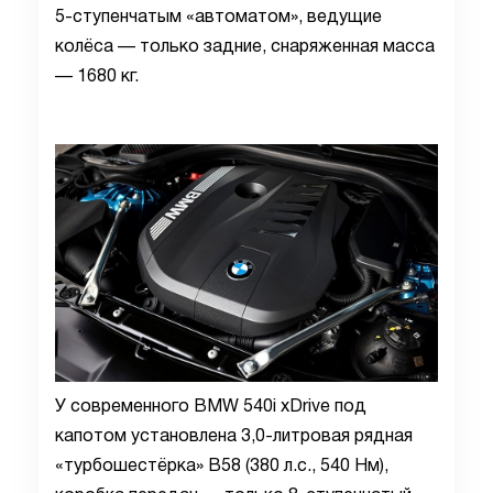
5-ступенчатым «автоматом», ведущие
колёса — только задние, снаряженная масса
— 1680 кг.
У современного BMW 540i xDrive под
капотом установлена 3,0-литровая рядная
«турбошестёрка» B58 (380 л.с., 540 Нм),