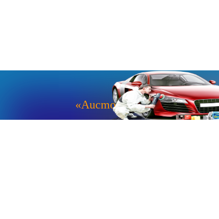
«Aucmoto.ru»
«Aucmoto.ru»
→
2026
© Мы транслируем с 2013
© «Все про авто» — Каталог автомобилей, о покупке и
продаже.
Новости, аналитика, прогнозы и другие материалы,
представленные на данном сайте, не являются офертой
или рекомендацией к покупке или продаже .
Говорят, что если нет новостей, то это уже само по себе –
хорошая новость.
Но, это не совсем так, потому как, чтобы быть во