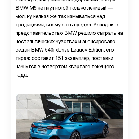
тяжёлую, как рамный внедорожник, новую
BMW M5 не пнул ногой только ленивый —
мол, ну нельзя же так измываться над
традициями, всему есть предел. Канадское
представительство BMW решило сыграть на
ностальгических чувствах и анонсировало
седан BMW 540i xDrive Legacy Edition, его
тираж составит 151 экземпляр, поставки
начнутся в четвёртом квартале текущего
года.