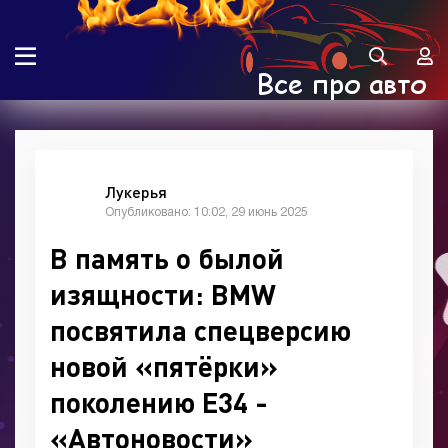
Лукерья
Опубликовано: 10:02, 29 июнь 2025
В память о былой
изящности: BMW
посвятила спецверсию
новой «пятёрки»
поколению E34 -
«Автоновости»