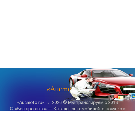
«Aucmoto.ru»
«Aucmoto.ru»
→
2026
© Мы транслируем с 2013
© «Все про авто» — Каталог автомобилей, о покупке и
продаже.
Новости, аналитика, прогнозы и другие материалы,
представленные на данном сайте, не являются офертой
или рекомендацией к покупке или продаже .