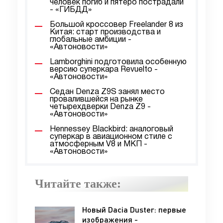
человек погиб и пятеро пострадали
- «ГИБДД»
Большой кроссовер Freelander 8 из
Китая: старт производства и
глобальные амбиции -
«Автоновости»
Lamborghini подготовила особенную
версию суперкара Revuelto -
«Автоновости»
Седан Denza Z9S занял место
провалившейся на рынке
четырехдверки Denza Z9 -
«Автоновости»
Hennessey Blackbird: аналоговый
суперкар в авиационном стиле с
атмосферным V8 и МКП -
«Автоновости»
Читайте также:
Новый Dacia Duster: первые
изображения -