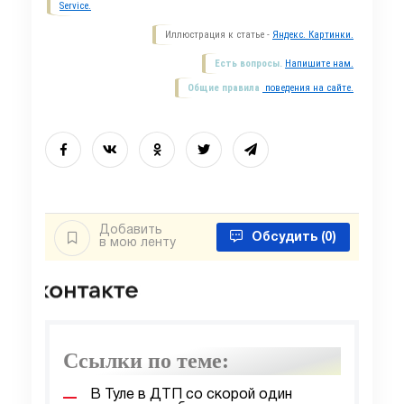
Service.
Иллюстрация к статье -
Яндекс. Картинки.
Есть вопросы.
Напишите нам.
Общие правила
поведения на сайте.
Добавить
Обсудить
(0)
в мою ленту
Ссылки по теме:
В Туле в ДТП со скорой один