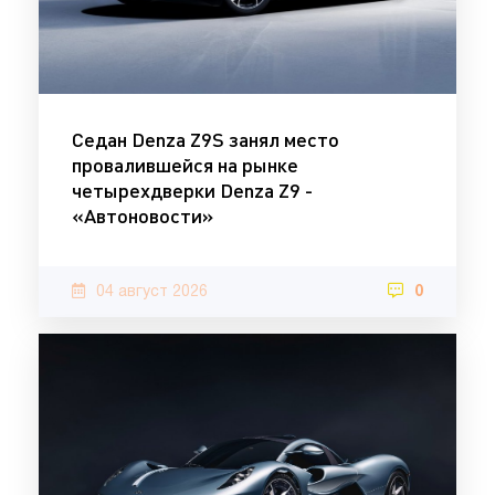
Седан Denza Z9S занял место
провалившейся на рынке
четырехдверки Denza Z9 -
«Автоновости»
04 август 2026
0