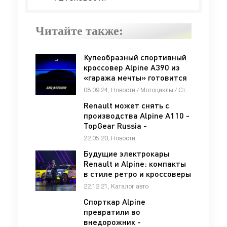
Читайте также:
Купеобразный спортивный
кроссовер Alpine A390 из
«гаража мечты» готовится
к премьере -
08.09.24, Новости / Мотоциклы / Стоп Хам / Автосалоны / СТАТЬИ / Тест-драйвы / Каталог авто
«Автоновости»
Renault может снять с
производства Alpine A110 -
TopGear Russia -
«Автоновости»
22.05.20, Новости
Будущие электрокары
Renault и Alpine: компакты
в стиле ретро и кроссоверы
- «Alpine»
22.12.21, Каталог авто
Спорткар Alpine
превратили во
внедорожник -