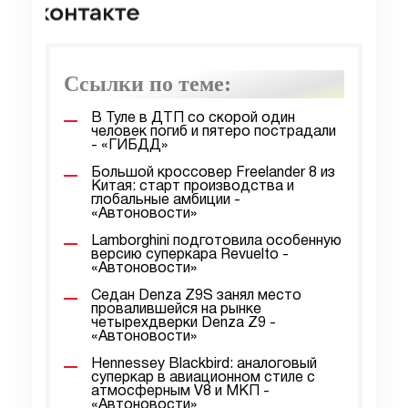
Ссылки по теме:
В Туле в ДТП со скорой один
человек погиб и пятеро пострадали
- «ГИБДД»
Большой кроссовер Freelander 8 из
Китая: старт производства и
глобальные амбиции -
«Автоновости»
Lamborghini подготовила особенную
версию суперкара Revuelto -
«Автоновости»
Седан Denza Z9S занял место
провалившейся на рынке
четырехдверки Denza Z9 -
«Автоновости»
Hennessey Blackbird: аналоговый
суперкар в авиационном стиле с
атмосферным V8 и МКП -
«Автоновости»