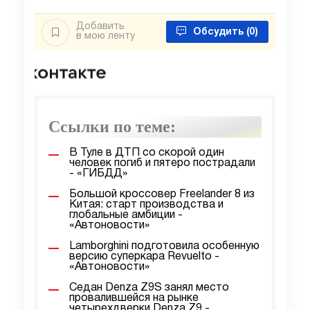
Добавить
Обсудить
(0)
в мою ленту
Ссылки по теме:
В Туле в ДТП со скорой один
человек погиб и пятеро пострадали
- «ГИБДД»
Большой кроссовер Freelander 8 из
Китая: старт производства и
глобальные амбиции -
«Автоновости»
Lamborghini подготовила особенную
версию суперкара Revuelto -
«Автоновости»
Седан Denza Z9S занял место
провалившейся на рынке
четырехдверки Denza Z9 -