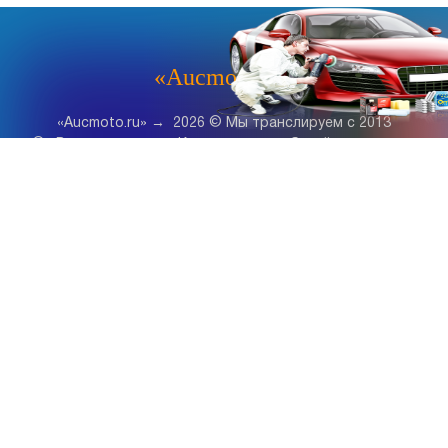
«Aucmoto.ru»
«Aucmoto.ru»
→
2026
© Мы транслируем с 2013
© «Все про авто» — Каталог автомобилей, о покупке и
продаже.
Новости, аналитика, прогнозы и другие материалы,
представленные на данном сайте, не являются офертой
или рекомендацией к покупке или продаже .
Говорят, что если нет новостей, то это уже само по себе –
хорошая новость.
Но, это не совсем так, потому как, чтобы быть во
всеоружии и готовым встать лицом к лицу с новым днем и
одержать над ним победу, необходимо знать, что же
сегодня произошло и достойно выйти из любой ситуации.
Информация