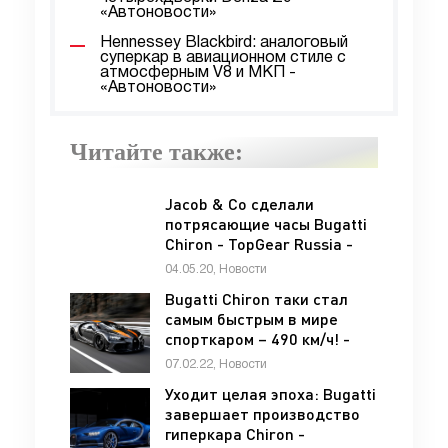
«Автоновости»
Hennessey Blackbird: аналоговый
суперкар в авиационном стиле с
атмосферным V8 и МКП -
«Автоновости»
Читайте также:
Jacob & Co сделали
потрясающие часы Bugatti
Chiron - TopGear Russia -
«Автоновости»
04.05.20, Новости
Bugatti Chiron таки стал
самым быстрым в мире
спорткаром – 490 км/ч! -
«Bugatti»
07.02.22, Новости
Уходит целая эпоха: Bugatti
завершает производство
гиперкара Chiron -