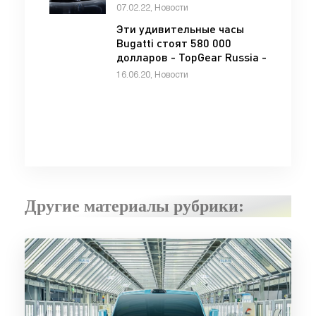
«Bugatti»
07.02.22, Новости
Эти удивительные часы
Bugatti стоят 580 000
долларов - TopGear Russia -
«Автоновости»
16.06.20, Новости
Другие материалы рубрики: