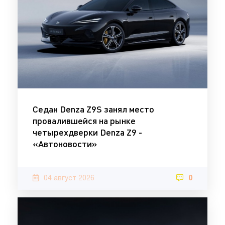
Седан Denza Z9S занял место
провалившейся на рынке
четырехдверки Denza Z9 -
«Автоновости»
04 август 2026
0