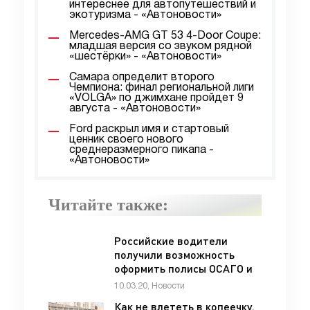
интереснее для автопутешествий и
экотуризма - «Автоновости»
Mercedes-AMG GT 53 4-Door Coupe:
младшая версия со звуком рядной
«шестёрки» - «Автоновости»
Самара определит второго
Чемпиона: финал региональной лиги
«VOLGA» по джимхане пройдет 9
августа - «Автоновости»
Ford раскрыл имя и стартовый
ценник своего нового
среднеразмерного пикапа -
«Автоновости»
Читайте также:
Российские водители
получили возможность
оформить полисы ОСАГО и
каско на одном бланке -
10.03.20, Новости
«Автоновости»
Как не влететь в копеечку.