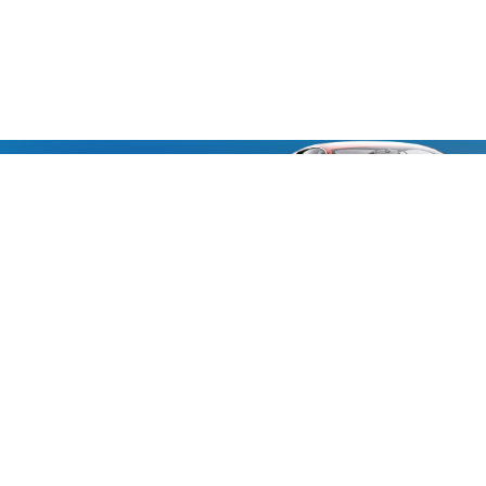
«Aucmoto.ru»
«Aucmoto.ru»
→
2026
© Мы транслируем с 2013
© «Все про авто» — Каталог автомобилей, о покупке и
продаже.
Новости, аналитика, прогнозы и другие материалы,
представленные на данном сайте, не являются офертой
или рекомендацией к покупке или продаже .
Говорят, что если нет новостей, то это уже само по себе –
хорошая новость.
Но, это не совсем так, потому как, чтобы быть во
всеоружии и готовым встать лицом к лицу с новым днем и