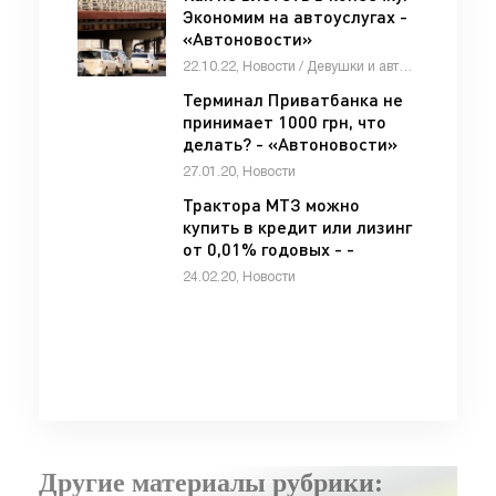
Экономим на автоуслугах -
«Автоновости»
22.10.22, Новости / Девушки и автомобили / Отзывы автовладельцев / Автомобильные аварии / Видео новости / СТАТЬИ / Каталог авто
Терминал Приватбанка не
принимает 1000 грн, что
делать? - «Автоновости»
27.01.20, Новости
Трактора МТЗ можно
купить в кредит или лизинг
от 0,01% годовых - -
«Автоновости»
24.02.20, Новости
Другие материалы рубрики: