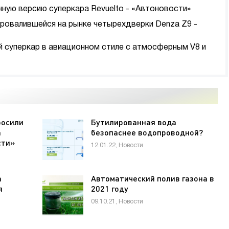
нную версию суперкара Revuelto - «Автоновости»
провалившейся на рынке четырехдверки Denza Z9 -
ый суперкар в авиационном стиле с атмосферным V8 и
росили
Бутилированная вода
а
безопаснее водопроводной?
сти»
12.01.22, Новости
а
Автоматический полив газона в
я
2021 году
09.10.21, Новости