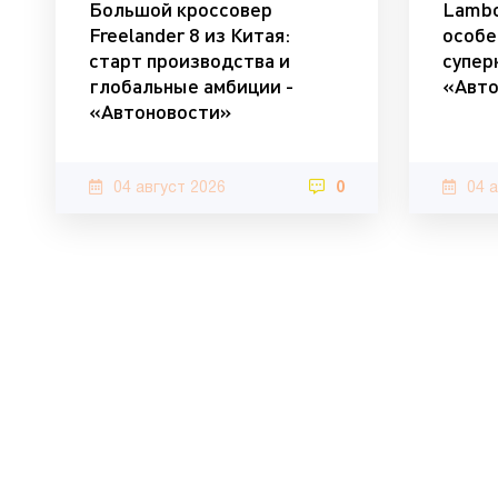
Большой кроссовер
Lambo
Freelander 8 из Китая:
особе
старт производства и
супер
глобальные амбиции -
«Авто
«Автоновости»
04 август 2026
0
04 