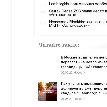
Lamborghini подготовила особе
Седан Denza Z9S занял место 
«Автоновости»
Hennessey Blackbird: аналогов
МКП - «Автоновости»
Читайте также:
В Москве водителей поп
пересесть на метро из-з
гололедицы - «Автоново
03.02.20, Новости
Как утопить полмиллион
долларов в луже: дорога
свадьба с Lamborghini - -
«Автоновости»
01.03.20, Новости