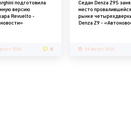
rghini подготовила
Седан Denza Z9S заня
нную версию
место провалившейся
кара Revuelto -
рынке четырехдверк
новости»
Denza Z9 - «Автонов
август 2026
0
04 август 2026