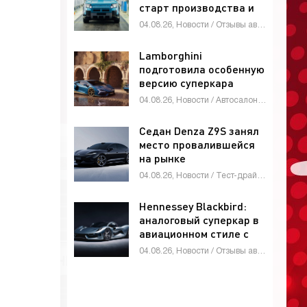
старт производства и
глобальные амбиции -
04.08.26, Новости / Отзывы автовладельцев / Автомобильные аварии / Тест-драйвы / Автосалоны / Каталог авто
«Автоновости»
Lamborghini
подготовила особенную
версию суперкара
Revuelto -
04.08.26, Новости / Автосалоны / Автомобильные аварии / Девушки и автомобили / Каталог авто
«Автоновости»
Седан Denza Z9S занял
место провалившейся
на рынке
четырехдверки Denza
04.08.26, Новости / Тест-драйвы / Видео новости / Девушки и автомобили / Обзор-Авто / Каталог авто
Z9 - «Автоновости»
Hennessey Blackbird:
аналоговый суперкар в
авиационном стиле с
атмосферным V8 и МКП
04.08.26, Новости / Отзывы автовладельцев / Видео новости / Девушки и автомобили / Автомобильные аварии / Автосалоны / Тест-драйвы / Каталог авто
- «Автоновости»