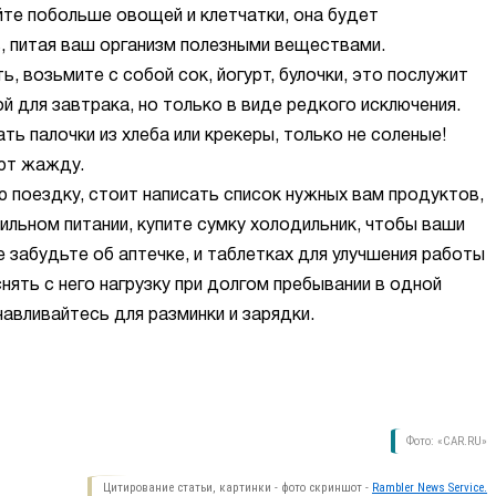
йте побольше овощей и клетчатки, она будет
, питая ваш организм полезными веществами.
ь, возьмите с собой сок, йогурт, булочки, это послужит
 для завтрака, но только в виде редкого исключения.
ь палочки из хлеба или крекеры, только не соленые!
ют жажду.
ю поездку, стоит написать список нужных вам продуктов,
ильном питании, купите сумку холодильник, чтобы ваши
е забудьте об аптечке, и таблетках для улучшения работы
ять с него нагрузку при долгом пребывании в одной
авливайтесь для разминки и зарядки.
Фото: «CAR.RU»
Цитирование статьи, картинки - фото скриншот -
Rambler News Service.