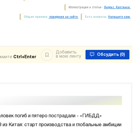
Иллюстрация к статье -
Яндекс. Картинки.
Общие правила
поведения на сайте.
Есть вопросы.
Напишите нам.
Добавить
Обсудить
(0)
в мою ленту
ажмите
Ctrl+Enter
еловек погиб и пятеро пострадали - «ГИБДД»
8 из Китая: старт производства и глобальные амбиции