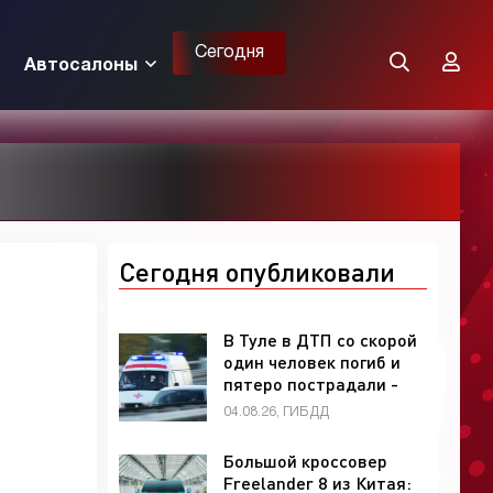
Сегодня
Автосалоны
Сегодня опубликовали
В Туле в ДТП со скорой
один человек погиб и
пятеро пострадали -
«ГИБДД»
04.08.26, ГИБДД
Большой кроссовер
Freelander 8 из Китая: