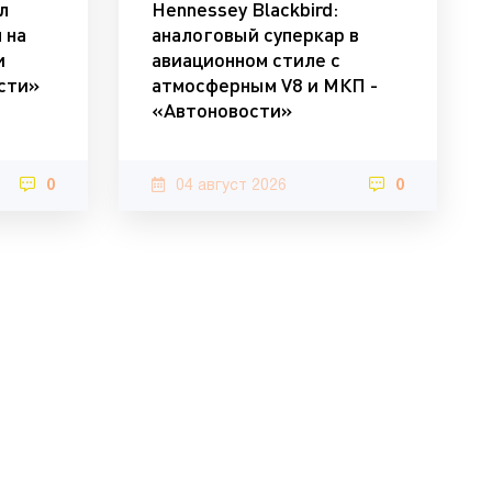
л
Hennessey Blackbird:
 на
аналоговый суперкар в
и
авиационном стиле с
ости»
атмосферным V8 и МКП -
«Автоновости»
0
04 август 2026
0