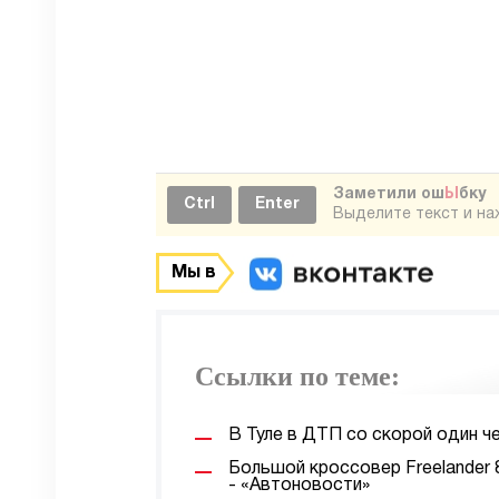
Заметили ош
Ы
бку
Ctrl
Enter
Выделите текст и н
Мы в
Ссылки по теме:
В Туле в ДТП со скорой один ч
Большой кроссовер Freelander 
- «Автоновости»