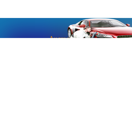
«Aucmoto.ru»
«Aucmoto.ru»
→
2026
© Мы транслируем с 2013
© «Все про авто» — Каталог автомобилей, о покупке и
продаже.
Новости, аналитика, прогнозы и другие материалы,
представленные на данном сайте, не являются офертой
или рекомендацией к покупке или продаже .
Говорят, что если нет новостей, то это уже само по себе –
хорошая новость.
Но, это не совсем так, потому как, чтобы быть во
всеоружии и готовым встать лицом к лицу с новым днем и
одержать над ним победу, необходимо знать, что же
сегодня произошло и достойно выйти из любой ситуации.