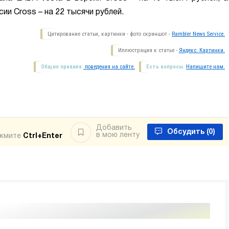
ии Cross – на 22 тысячи рублей.
Цитирование статьи, картинки - фото скриншот -
Rambler News Service.
Иллюстрация к статье -
Яндекс. Картинки.
Общие правила
поведения на сайте.
Есть вопросы.
Напишите нам.
Добавить
Обсудить
(0)
в мою ленту
ажмите
Ctrl+Enter