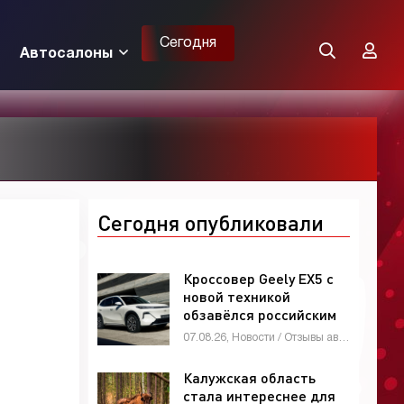
Сегодня
Автосалоны
Сегодня опубликовали
Кроссовер Geely EX5 с
новой техникой
обзавёлся российским
ценником -
07.08.26, Новости / Отзывы автовладельцев / Девушки и автомобили / Мотоциклы / Автомобильные аварии / Обзор-Авто / Видео новости / Автосалоны / Каталог авто
«Автоновости»
Калужская область
стала интереснее для