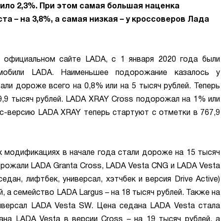
ло 2,3%. При этом самая большая наценка
та – на 3,8%, а самая низкая – у кроссоверов Лада
 официальном сайте LADA, с 1 января 2020 года были
мобили LADA. Наименьшее подорожание казалось у
ли дороже всего на 0,8% или на 5 тысяч рублей. Теперь
,9 тысяч рублей. LADA XRAY Cross подорожал на 1% или
сс-версию LADA XRAY теперь стартуют с отметки в 767,9
 модификациях в начале года стали дороже на 15 тысяч
рожали LADA Granta Cross, LADA Vesta CNG и LADA Vesta
едан, лифтбек, универсал, хэтчбек и версия Drive Active)
, а семейство LADA Largus – на 18 тысяч рублей. Также на
иверсал LADA Vesta SW. Цена седана LADA Vesta стала
ана LADA Vesta в версии Cross – на 19 тысяч рублей, а