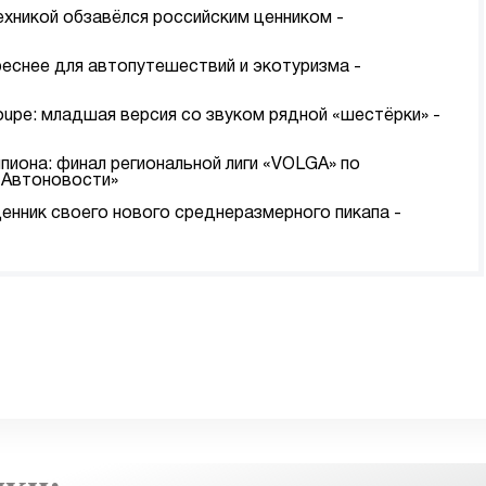
ехникой обзавёлся российским ценником -
еснее для автопутешествий и экотуризма -
upe: младшая версия со звуком рядной «шестёрки» -
иона: финал региональной лиги «VOLGA» по
 «Автоновости»
ценник своего нового среднеразмерного пикапа -