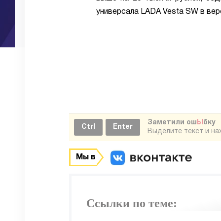
универсала LADA Vesta SW в верс
Заметили ош
Ы
бку
Ctrl
Enter
Выделите текст и н
Мы в
Ссылки по теме: