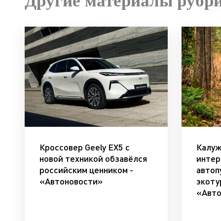
Другие материалы рубр
Кроссовер Geely EX5 с
Калуж
новой техникой обзавёлся
интер
российским ценником -
автоп
«Автоновости»
экоту
«Авто