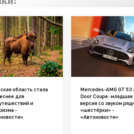
ики:
ская область стала
Mercedes-AMG GT 53 
еснее для
Door Coupe: младшая
утешествий и
версия со звуком ряд
ризма -
«шестёрки» -
новости»
«Автоновости»