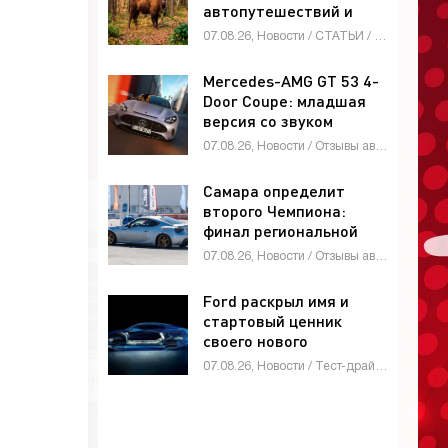
автопутешествий и
экотуризма -
07.08.26, Новости / СТАТЬИ / Мотоциклы / Видео новости / Стоп Хам / ГИБДД / Автомобильные аварии / Автосалоны / Каталог авто
«Автоновости»
Mercedes-AMG GT 53 4-
Door Coupe: младшая
версия со звуком
рядной «шестёрки» -
07.08.26, Новости / Отзывы автовладельцев / Девушки и автомобили / Тест-драйвы / Мотоциклы / Стоп Хам / Автосалоны / Каталог авто
«Автоновости»
Самара определит
второго Чемпиона:
финал региональной
лиги «VOLGA» по
07.08.26, Новости / Отзывы автовладельцев / Автоспорт / Видео новости / СТАТЬИ / Автосалоны / Каталог авто
джимхане пройдет 9
августа -
Ford раскрыл имя и
«Автоновости»
стартовый ценник
своего нового
среднеразмерного
07.08.26, Новости / Тест-драйвы / Стоп Хам / Видео новости / Каталог авто
пикапа - «Автоновости»