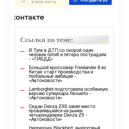
Обсудить
(0)
в мою ленту
Ссылки по теме:
В Туле в ДТП со скорой один
человек погиб и пятеро пострадали
- «ГИБДД»
Большой кроссовер Freelander 8 из
Китая: старт производства и
глобальные амбиции -
«Автоновости»
Lamborghini подготовила особенную
версию суперкара Revuelto -
«Автоновости»
Седан Denza Z9S занял место
провалившейся на рынке
четырехдверки Denza Z9 -
«Автоновости»
Hennessey Blackbird: аналоговый