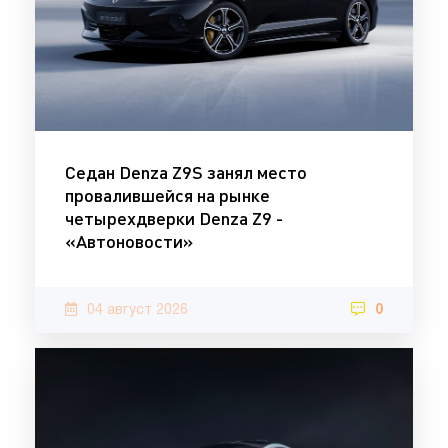
Седан Denza Z9S занял место
провалившейся на рынке
четырехдверки Denza Z9 -
«Автоновости»
04 август 2026
0