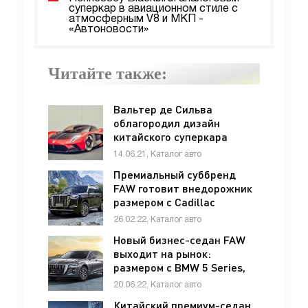
суперкар в авиационном стиле с
атмосферным V8 и МКП -
«Автоновости»
Читайте также:
Вальтер де Сильва
облагородил дизайн
китайского суперкара
Hongqi S9 и нарисует ещё
14.06.21, Каталог авто
три - «Hongqi»
Премиальный суббренд
FAW готовит внедорожник
размером с Cadillac
Escalade: новинке прочат
26.02.22, Каталог авто
V8 - «Hongqi»
Новый бизнес-седан FAW
выходит на рынок:
размером с BMW 5 Series,
дешевле Toyota Camry -
20.06.22, Каталог авто
«Hongqi»
Китайский премиум-седан