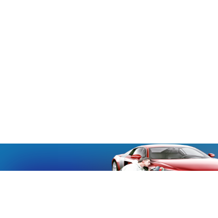
«Aucmoto.ru»
«Aucmoto.ru»
→
2026
© Мы транслируем с 2013
© «Все про авто» — Каталог автомобилей, о покупке и