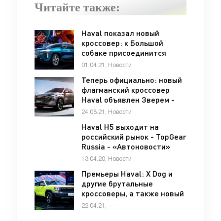
Читайте также:
Haval показал новый
кроссовер: к Большой
собаке присоединится
Красный кролик - «Lada»
01.04.21, Новости
Теперь официально: новый
флагманский кроссовер
Haval объявлен Зверем -
«Lada»
24.08.21, Новости
Haval H5 выходит на
российский рынок - TopGear
Russia - «Автоновости»
13.04.20, Новости
Премьеры Haval: X Dog и
другие брутальные
кроссоверы, а также новый
флагман XY - «Great Wall»
22.04.21, ---