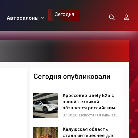
Сегодня
Автосалоны
Сегодня опубликовали
Кроссовер Geely EX5 с
новой техникой
обзавёлся российским
ценником -
07.08.26, Новости / Отзывы автовладельцев / Девушки и автомобили / Мотоциклы / Автомобильные аварии / Обзор-Авто / Видео новости / Автосалоны / Каталог авто
«Автоновости»
Калужская область
стала интереснее для