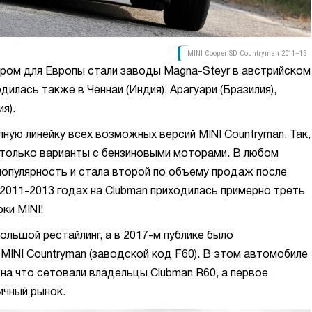
MINI Cooper SD Countryman 2011–13
ром для Европы стали заводы Magna-Steyr в австрийском
дилась также в Ченнаи (Индия), Арагуари (Бразилия),
ия).
лную линейку всех возможных версий MINI Countryman. Так,
 только варианты с бензиновыми моторами. В любом
популярность и стала второй по объему продаж после
 2011-2013 годах на Clubman приходилась примерно треть
ки MINI!
ольшой рестайлинг, а в 2017-м публике было
MINI Countryman (заводской код F60). В этом автомобиле
 на что сетовали владельцы Clubman R60, а первое
ичный рынок.