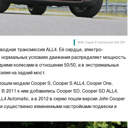
MINI Cooper S Countryman All4 2011
иводная трансмиссия ALL4. Её сердце, электро-
в нормальных условиях движения распределяет мощность
дними колесами в отношении 50/50, а в экстремальных
илия на задний мост.
ошли модели Cooper S, Cooper S ALL4, Cooper One,
. В 2011 к ним добавились Cooper SD, Cooper SD ALL4,
LL4 Automatic, а в 2012 в серию пошли версии John Cooper
 и существенно измененными настройками подвески и