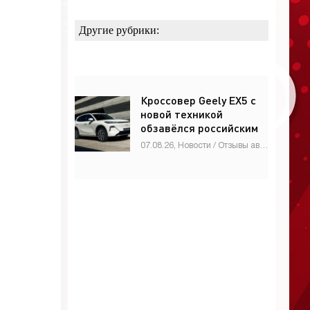
Другие рубрики:
Кроссовер Geely EX5 с
новой техникой
обзавёлся российским
ценником -
07.08.26, Новости / Отзывы автовладельцев / Девушки и автомобили / Мотоциклы / Автомобильные аварии / Обзор-Авто / Видео новости / Автосалоны / Каталог авто
«Автоновости»