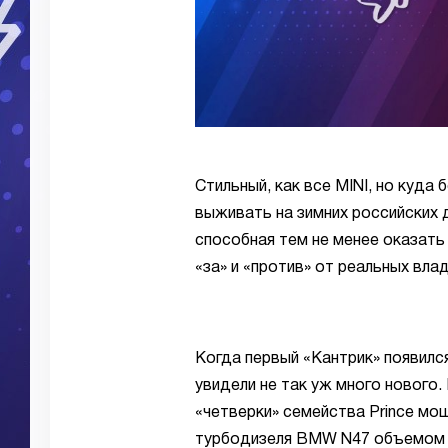
Стильный, как все MINI, но куда
выживать на зимних российских 
способная тем не менее оказать
«за» и «против» от реальных вла
Когда первый «Кантрик» появился
увидели не так уж много нового
«четверки» семейства Prince мощ
турбодизеля BMW N47 объемом 1,6 