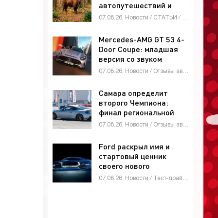
автопутешествий и
экотуризма -
07.08.26, Новости / СТАТЬИ / Мотоциклы / Видео новости / Стоп Хам / ГИБДД / Автомобильные аварии / Автосалоны / Каталог авто
«Автоновости»
Mercedes-AMG GT 53 4-
Door Coupe: младшая
версия со звуком
рядной «шестёрки» -
07.08.26, Новости / Отзывы автовладельцев / Девушки и автомобили / Тест-драйвы / Мотоциклы / Стоп Хам / Автосалоны / Каталог авто
«Автоновости»
Самара определит
второго Чемпиона:
финал региональной
лиги «VOLGA» по
07.08.26, Новости / Отзывы автовладельцев / Автоспорт / Видео новости / СТАТЬИ / Автосалоны / Каталог авто
джимхане пройдет 9
августа -
Ford раскрыл имя и
«Автоновости»
стартовый ценник
своего нового
среднеразмерного
07.08.26, Новости / Тест-драйвы / Стоп Хам / Видео новости / Каталог авто
пикапа - «Автоновости»