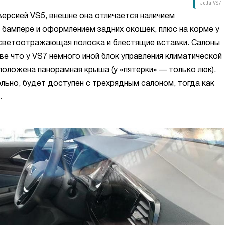
Jetta VS7
версией VS5, внешне она отличается наличием
 бампере и оформлением задних окошек, плюс на корме у
 светоотражающая полоска и блестящие вставки. Салоны
ве что у VS7 немного иной блок управления климатической
положена панорамная крыша (у «пятерки» — только люк).
льно, будет доступен с трехрядным салоном, тогда как
.