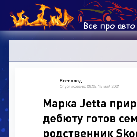
Всеволод
Опубликовано: 09:35, 15 май 2021
Марка Jetta прир
дебюту готов се
родственник Skod