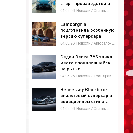
старт производства и
глобальные амбиции -
04.08.26, Новости / Отзывы автовладельцев / Автомобильные аварии / Тест-драйвы / Автосалоны / Каталог авто
«Автоновости»
Lamborghini
подготовила особенную
версию суперкара
Revuelto -
04.08.26, Новости / Автосалоны / Автомобильные аварии / Девушки и автомобили / Каталог авто
«Автоновости»
Седан Denza Z9S занял
место провалившейся
на рынке
четырехдверки Denza
04.08.26, Новости / Тест-драйвы / Видео новости / Девушки и автомобили / Обзор-Авто / Каталог авто
Z9 - «Автоновости»
Hennessey Blackbird:
аналоговый суперкар в
авиационном стиле с
атмосферным V8 и МКП
04.08.26, Новости / Отзывы автовладельцев / Видео новости / Девушки и автомобили / Автомобильные аварии / Автосалоны / Тест-драйвы / Каталог авто
- «Автоновости»