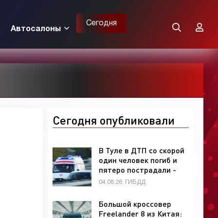
Сегодня
Автосалоны
Сегодня опубликовали
В Туле в ДТП со скорой
один человек погиб и
пятеро пострадали -
«ГИБДД»
04.08.26, ГИБДД
Большой кроссовер
Freelander 8 из Китая: