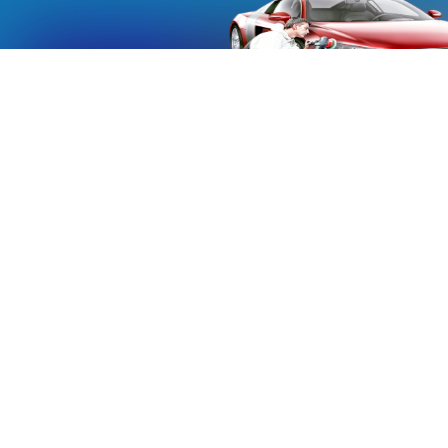
«Aucmoto.ru»
«Aucmoto.ru»
→
2026
© Мы транслируем с 2013
© «Все про авто» — Каталог автомобилей, о покупке и
продаже.
Новости, аналитика, прогнозы и другие материалы,
представленные на данном сайте, не являются офертой
или рекомендацией к покупке или продаже .
Говорят, что если нет новостей, то это уже само по себе –
хорошая новость.
Но, это не совсем так, потому как, чтобы быть во
всеоружии и готовым встать лицом к лицу с новым днем и
одержать над ним победу, необходимо знать, что же
сегодня произошло и достойно выйти из любой ситуации.
Информация