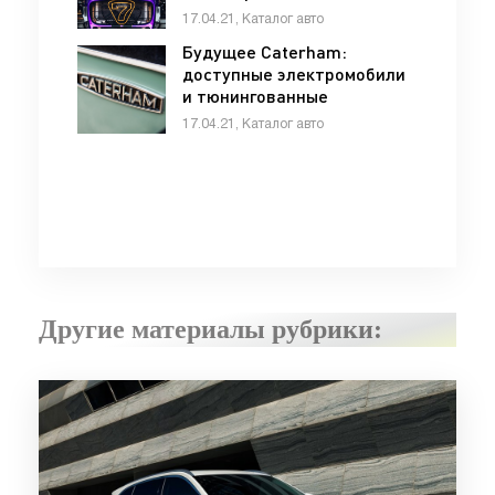
марки - «Caterham»
17.04.21, Каталог авто
Будущее Caterham:
доступные электромобили
и тюнингованные
кроссоверы - «Caterham»
17.04.21, Каталог авто
Другие материалы рубрики: