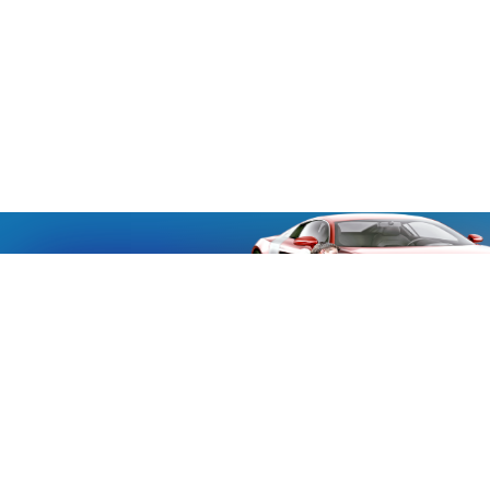
«Aucmoto.ru»
«Aucmoto.ru»
→
2026
© Мы транслируем с 2013
© «Все про авто» — Каталог автомобилей, о покупке и
продаже.
Новости, аналитика, прогнозы и другие материалы,
представленные на данном сайте, не являются офертой
или рекомендацией к покупке или продаже .
Говорят, что если нет новостей, то это уже само по себе –