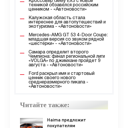
Кроссовер Geely EX5 с новой
техникой обзавёлся российским
ценником - «Автоновости»
Калужская область стала
интереснее для автопутешествий и
экотуризма - «Автоновости»
Mercedes-AMG GT 53 4-Door Coupe:
младшая версия со звуком рядной
«шестёрки» - «Автоновости»
Самара определит второго
Чемпиона: финал региональной лиги
«VOLGA» по джимхане пройдет 9
августа - «Автоновости»
Ford раскрыл имя и стартовый
ценник своего нового
среднеразмерного пикапа -
«Автоновости»
Читайте также:
Haima предложит
покупателям