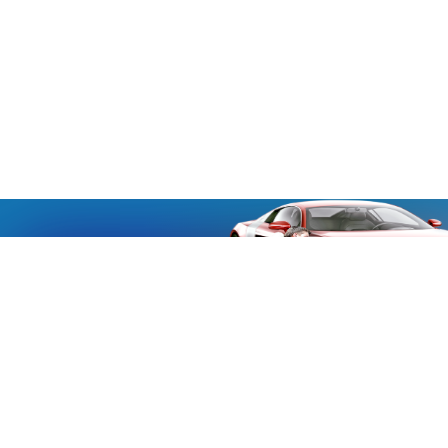
«Aucmoto.ru»
«Aucmoto.ru»
→
2026
© Мы транслируем с 2013
© «Все про авто» — Каталог автомобилей, о покупке и
продаже.
Новости, аналитика, прогнозы и другие материалы,
представленные на данном сайте, не являются офертой
или рекомендацией к покупке или продаже .
Говорят, что если нет новостей, то это уже само по себе –