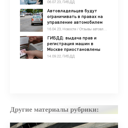
на водительские права -
06.07.23, ГИБДД
«ГИБДД»
Автовладельцев будут
ограничивать в правах на
управление автомобилем
за уклонение от воинской
16.04.23, Новости / Отзывы автовладельцев / Девушки и автомобили / Автомобильные аварии / Обзор-Авто / Каталог авто
службы - «Автоновости»
ГИБДД: выдача прав и
регистрация машин в
Москве приостановлены
из-за технического сбоя -
14.09.22, ГИБДД
«ГИБДД»
Другие материалы рубрики: