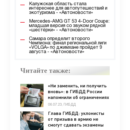
Калужская область стала
интереснее для автопутешествий и
экотуризма - «Автоновости»
Mercedes-AMG GT 53 4-Door Coupe:
младшая версия со звуком рядной
«шестёрки» - «Автоновости»
Самара определит второго
Чемпиона: финал региональной лиги
«VOLGA» по джимхане пройдет 9
августа - «Автоновости»
Читайте также:
«Ни заменить, ни получить
вновь»: в ГИБДД России
напомнили об ограничениях
в отношении водительских
06.07.23, ГИБДД
прав для уклонистов -
Глава ГИБДД: уклонисты
«ГИБДД»
от призыва в армию не
смогут сдавать экзамены