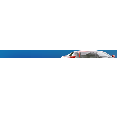
«Aucmoto.ru»
«Aucmoto.ru»
→
2026
© Мы транслируем с 2013
© «Все про авто» — Каталог автомобилей, о покупке и
продаже.
Новости, аналитика, прогнозы и другие материалы,
представленные на данном сайте, не являются офертой
или рекомендацией к покупке или продаже .
Говорят, что если нет новостей, то это уже само по себе –