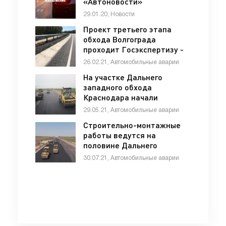
«Автоновости»
29.01.20, Новости
Проект третьего этапа
обхода Волгограда
проходит Госэкспертизу -
«ДТП»
26.02.21, Автомобильные аварии
На участке Дальнего
западного обхода
Краснодара начали
укладывать асфальт -
29.05.21, Автомобильные аварии
«ДТП»
Строительно-монтажные
работы ведутся на
половине Дальнего
западного обхода
30.07.21, Автомобильные аварии
Краснодара - «ДТП»