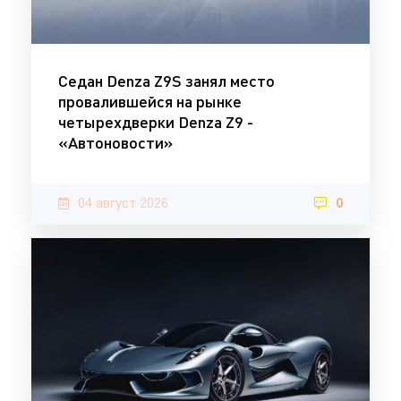
Седан Denza Z9S занял место
провалившейся на рынке
четырехдверки Denza Z9 -
«Автоновости»
04 август 2026
0