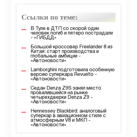
Ссылки по теме:
В Туле в ДТП со скорой один
человек погиб и пятеро пострадали
- «ГИБДД»
Большой кроссовер Freelander 8 из
Китая: старт производства и
глобальные амбиции -
«Автоновости»
Lamborghini подготовила особенную
версию суперкара Revuelto -
«Автоновости»
Седан Denza Z9S занял место
провалившейся на рынке
четырехдверки Denza Z9 -
«Автоновости»
Hennessey Blackbird: аналоговый
суперкар в авиационном стиле с
атмосферным V8 и МКП -
«Автоновости»