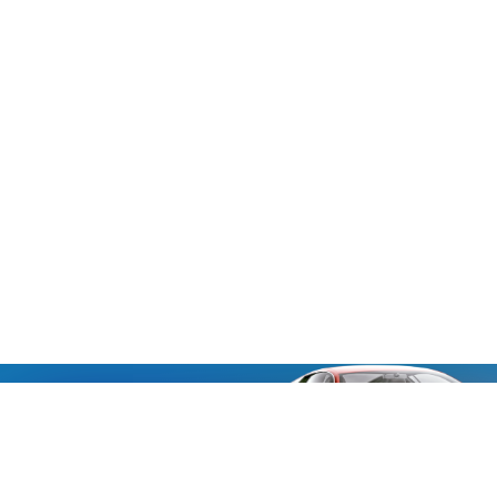
«Aucmoto.ru»
«Aucmoto.ru»
→
2026
© Мы транслируем с 2013