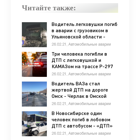
Читайте также:
Водитель легковушки погиб
в аварии с грузовиком в
Ульяновской области -
«ДТП»
26.02.21, Автомобильные аварии
Три человека погибли в
ДТП с легковушкой и
КАМАЗом на трассе Р-297
Амур в Приамурье - «ДТП»
26.02.21, Автомобильные аварии
Водитель ВАЗа стал
жертвой ДТП на дороге
Омск - Черлак в Омской
области - «ДТП»
26.02.21, Автомобильные аварии
В Новосибирске один
человек погиб в лобовом
ДТП с автобусом - «ДТП»
26.02.21, Автомобильные аварии