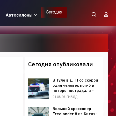
Сегодня
Автосалоны
Сегодня опубликовали
В Туле в ДТП со скорой
один человек погиб и
пятеро пострадали -
«ГИБДД»
04.08.26, ГИБДД
Большой кроссовер
Freelander 8 из Китая: