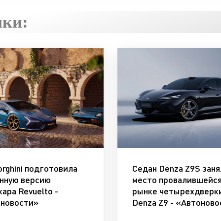
ики:
rghini подготовила
Седан Denza Z9S заня
нную версию
место провалившейся
кара Revuelto -
рынке четырехдверк
новости»
Denza Z9 - «Автонов