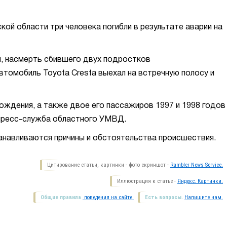
ой области три человека погибли в результате аварии на
я, насмерть сбившего двух подростков
втомобиль Toyota Cresta выехал на встречную полосу и
ождения, а также двое его пассажиров 1997 и 1998 годов
 пресс-служба областного УМВД.
анавливаются причины и обстоятельства происшествия.
Цитирование статьи, картинки - фото скриншот -
Rambler News Service.
Иллюстрация к статье -
Яндекс. Картинки.
Общие правила
поведения на сайте.
Есть вопросы.
Напишите нам.