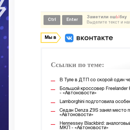
Заметили ош
Ы
бку
Ctrl
Enter
Выделите текст и н
Мы в
Ссылки по теме:
В Туле в ДТП со скорой один ч
Большой кроссовер Freelander 
- «Автоновости»
Lamborghini подготовила особе
Седан Denza Z9S занял место 
«Автоновости»
Hennessey Blackbird: аналогов
МКП - «Автоновости»