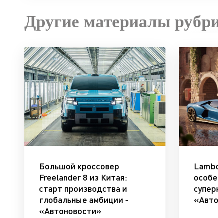
Другие материалы рубр
Большой кроссовер
Lambo
Freelander 8 из Китая:
особе
старт производства и
супер
глобальные амбиции -
«Авто
«Автоновости»