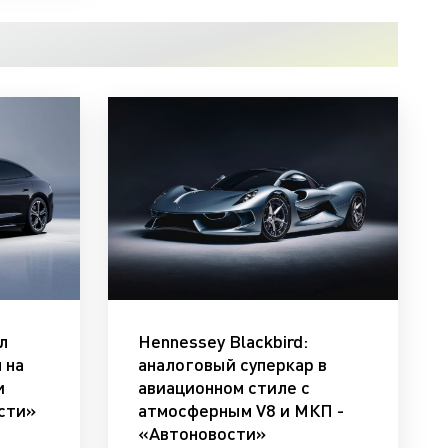
л
Hennessey Blackbird:
 на
аналоговый суперкар в
и
авиационном стиле с
ости»
атмосферным V8 и МКП -
«Автоновости»