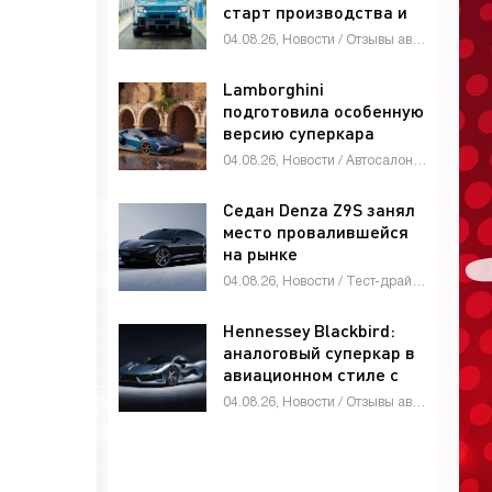
старт производства и
глобальные амбиции -
04.08.26, Новости / Отзывы автовладельцев / Автомобильные аварии / Тест-драйвы / Автосалоны / Каталог авто
«Автоновости»
Lamborghini
подготовила особенную
версию суперкара
Revuelto -
04.08.26, Новости / Автосалоны / Автомобильные аварии / Девушки и автомобили / Каталог авто
«Автоновости»
Седан Denza Z9S занял
место провалившейся
на рынке
четырехдверки Denza
04.08.26, Новости / Тест-драйвы / Видео новости / Девушки и автомобили / Обзор-Авто / Каталог авто
Z9 - «Автоновости»
Hennessey Blackbird:
аналоговый суперкар в
авиационном стиле с
атмосферным V8 и МКП
04.08.26, Новости / Отзывы автовладельцев / Видео новости / Девушки и автомобили / Автомобильные аварии / Автосалоны / Тест-драйвы / Каталог авто
- «Автоновости»