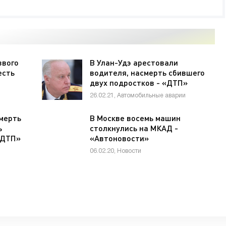
звого
В Улан-Удэ арестовали
есть
водителя, насмерть сбившего
двух подростков - «ДТП»
26.02.21, Автомобильные аварии
мерть
В Москве восемь машин
ь
столкнулись на МКАД -
«ДТП»
«Автоновости»
06.02.20, Новости