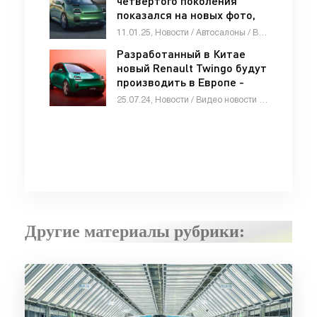
четвёртого поколения
показалcя на новых фото,
рассекречен интерьер -
11.01.25, Новости / Автосалоны / Видео новости / Стоп Хам / Тест-драйвы / Обзор-Авто / Каталог авто
«Автоновости»
Разработанный в Китае
новый Renault Twingo будут
производить в Европе -
«Автоновости»
25.07.24, Новости / Видео новости / Тест-драйвы / Стоп Хам / Отзывы автовладельцев / Каталог авто
Другие материалы рубрики: