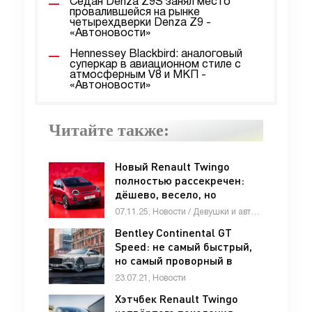
Седан Denza Z9S занял место
провалившейся на рынке
четырехдверки Denza Z9 -
«Автоновости»
Hennessey Blackbird: аналоговый
суперкар в авиационном стиле с
атмосферным V8 и МКП -
«Автоновости»
Читайте также:
Новый Renault Twingo
полностью рассекречен:
дёшево, весело, но
недалеко (до 263 км) -
07.11.25, Новости / Девушки и автомобили / Тест-драйвы / Отзывы автовладельцев / Стоп Хам / Видео новости / Каталог авто
«Автоновости»
Bentley Continental GT
Speed: не самый быстрый,
но самый проворный в
истории - «Bentley»
23.07.21, Новости
Хэтчбек Renault Twingo