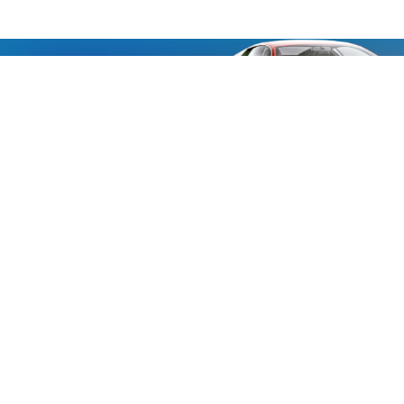
«Aucmoto.ru»
«Aucmoto.ru»
→
2026
© Мы транслируем с 2013
© «Все про авто» — Каталог автомобилей, о покупке и
продаже.
Новости, аналитика, прогнозы и другие материалы,
представленные на данном сайте, не являются офертой
или рекомендацией к покупке или продаже .
Говорят, что если нет новостей, то это уже само по себе –
хорошая новость.
Но, это не совсем так, потому как, чтобы быть во
всеоружии и готовым встать лицом к лицу с новым днем и
одержать над ним победу, необходимо знать, что же
сегодня произошло и достойно выйти из любой ситуации.