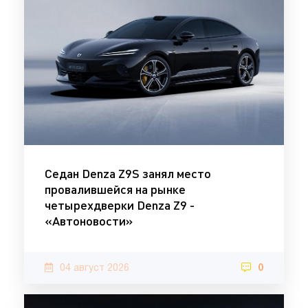
Седан Denza Z9S занял место
провалившейся на рынке
четырехдверки Denza Z9 -
«Автоновости»
04 август 2026
0