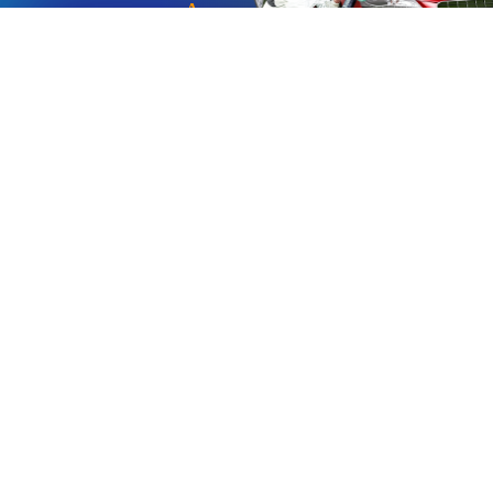
«Aucmoto.ru»
«Aucmoto.ru»
→
2026
© Мы транслируем с 2013
© «Все про авто» — Каталог автомобилей, о покупке и
продаже.
Новости, аналитика, прогнозы и другие материалы,
представленные на данном сайте, не являются офертой
или рекомендацией к покупке или продаже .
Говорят, что если нет новостей, то это уже само по себе –
хорошая новость.
Но, это не совсем так, потому как, чтобы быть во
всеоружии и готовым встать лицом к лицу с новым днем и
одержать над ним победу, необходимо знать, что же
сегодня произошло и достойно выйти из любой ситуации.
Информация
Тест-драйвы
Каталог авто