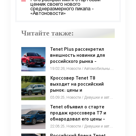
Ford раскрыл имя и стартовый
ценник своего нового
среднеразмерного пикапа -
«Автоновости»
Читайте также:
Tenet Plus рассекретил
внешность новинки для
российского рынка -
«Автоновости»
19.02.26, Новости / Автомобильные аварии / Видео новости / Тест-драйвы / Отзывы автовладельцев / Стоп Хам / Каталог авто
Кроссовер Tenet T8
выходит на российский
рынок: цены и
комплектации -
03.09.25, Новости / Девушки и автомобили / Отзывы автовладельцев / Мотоциклы / Обзор-Авто / Каталог авто
«Автоновости»
Tenet объявил о старте
продаж кроссовера T7 и
обнародовал его цены -
«Автоновости»
22.08.25, Новости / Девушки и автомобили / Отзывы автовладельцев / Обзор-Авто / Мотоциклы / Стоп Хам / Каталог авто
Российский бренд Tenet