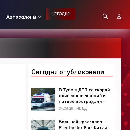
Сегодня
Автосалоны
Сегодня опубликовали
В Туле в ДТП со скорой
один человек погиб и
пятеро пострадали -
«ГИБДД»
04.08.26, ГИБДД
Большой кроссовер
Freelander 8 из Китая: