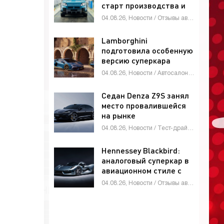
старт производства и
глобальные амбиции -
04.08.26, Новости / Отзывы автовладельцев / Автомобильные аварии / Тест-драйвы / Автосалоны / Каталог авто
«Автоновости»
Lamborghini
подготовила особенную
версию суперкара
Revuelto -
04.08.26, Новости / Автосалоны / Автомобильные аварии / Девушки и автомобили / Каталог авто
«Автоновости»
Седан Denza Z9S занял
место провалившейся
на рынке
четырехдверки Denza
04.08.26, Новости / Тест-драйвы / Видео новости / Девушки и автомобили / Обзор-Авто / Каталог авто
Z9 - «Автоновости»
Hennessey Blackbird:
аналоговый суперкар в
авиационном стиле с
атмосферным V8 и МКП
04.08.26, Новости / Отзывы автовладельцев / Видео новости / Девушки и автомобили / Автомобильные аварии / Автосалоны / Тест-драйвы / Каталог авто
- «Автоновости»