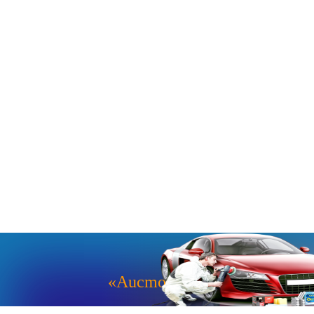
«Aucmoto.ru»