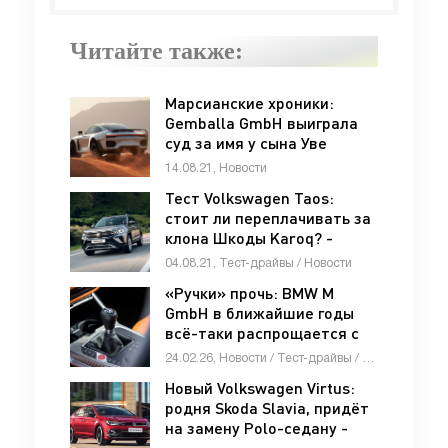
Читайте также:
Марсианские хроники:
Gemballa GmbH выиграла
суд за имя у сына Уве
Гембаллы - «Porsche»
14.08.21, Новости
Тест Volkswagen Taos:
стоит ли переплачивать за
клона Шкоды Karoq? -
«Тест-драйв»
04.08.21, Тест-драйвы / Новости
«Ручки» прочь: BMW M
GmbH в ближайшие годы
всё-таки распрощается с
МКП - «Автоновости»
24.02.26, Новости / Тест-драйвы / Девушки и автомобили / Мотоциклы / Автосалоны / Отзывы автовладельцев / Каталог авто
Новый Volkswagen Virtus:
родня Skoda Slavia, придёт
на замену Polo-седану -
«Volkswagen»