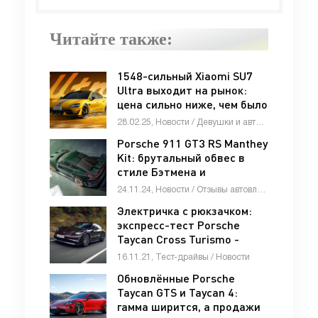
Читайте также:
1548-сильный Xiaomi SU7
Ultra выходит на рынок:
цена сильно ниже, чем было
обещано - «Автоновости»
28.02.25, Новости / Девушки и автомобили / Мотоциклы / Видео новости / Тест-драйвы / Стоп Хам / Автосалоны / Каталог авто
Porsche 911 GT3 RS Manthey
Kit: брутальный обвес в
стиле Бэтмена и
доработанное шасси -
24.11.24, Новости / Отзывы автовладельцев / Девушки и автомобили / Стоп Хам / Автомобильные аварии / Автосалоны / Каталог авто
«Автоновости»
Электричка с рюкзачком:
экспресс-тест Porsche
Taycan Cross Turismo -
«Тест-драйв»
16.11.21, Тест-драйвы / Новости
Обновлённые Porsche
Taycan GTS и Taycan 4:
гамма ширится, а продажи