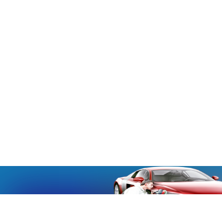
«Aucmoto.ru»