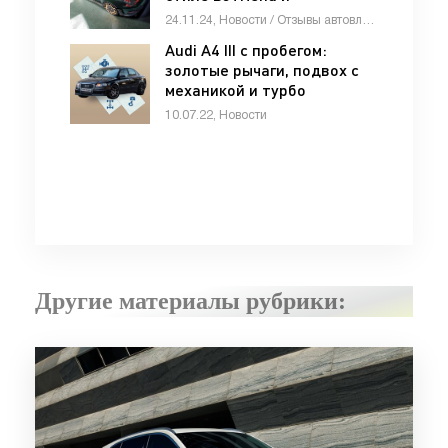
доработанное шасси -
24.11.24, Новости / Отзывы автовладельцев / Девушки и автомобили / Стоп Хам / Автомобильные аварии / Автосалоны / Каталог авто
«Автоновости»
Audi A4 III с пробегом:
золотые рычаги, подвох с
механикой и турбо
надежнее атмосферников -
10.07.22, Новости
«Audi»
Другие материалы рубрики: