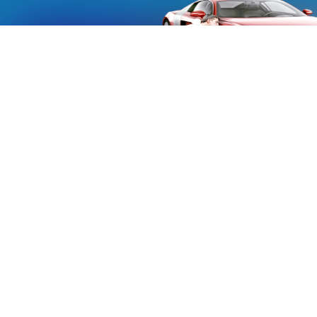
«Aucmoto.ru»
«Aucmoto.ru»
→
2026
© Мы транслируем с 2013
© «Все про авто» — Каталог автомобилей, о покупке и
продаже.
Новости, аналитика, прогнозы и другие материалы,
представленные на данном сайте, не являются офертой
или рекомендацией к покупке или продаже .
Говорят, что если нет новостей, то это уже само по себе –
хорошая новость.
Но, это не совсем так, потому как, чтобы быть во
всеоружии и готовым встать лицом к лицу с новым днем и
одержать над ним победу, необходимо знать, что же
сегодня произошло и достойно выйти из любой ситуации.
Информация