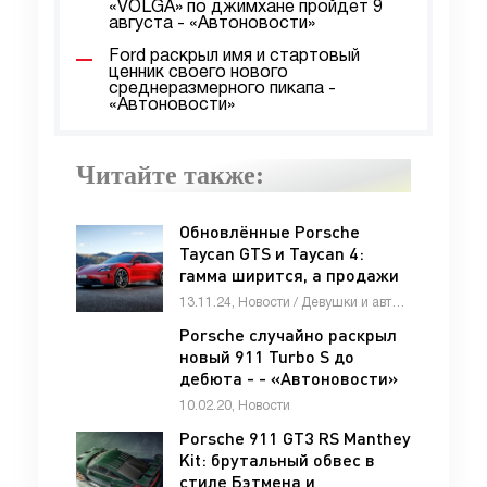
«VOLGA» по джимхане пройдет 9
августа - «Автоновости»
Ford раскрыл имя и стартовый
ценник своего нового
среднеразмерного пикапа -
«Автоновости»
Читайте также:
Обновлённые Porsche
Taycan GTS и Taycan 4:
гамма ширится, а продажи
падают - «Автоновости»
13.11.24, Новости / Девушки и автомобили / Отзывы автовладельцев / Видео новости / Автомобильные аварии / Автосалоны / Тест-драйвы / Каталог авто
Porsche случайно раскрыл
новый 911 Turbo S до
дебюта - - «Автоновости»
10.02.20, Новости
Porsche 911 GT3 RS Manthey
Kit: брутальный обвес в
стиле Бэтмена и