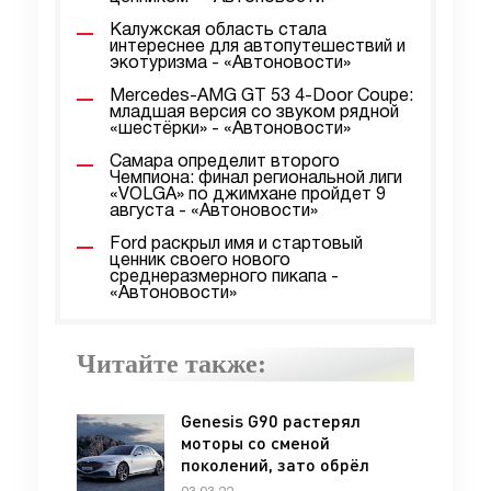
Калужская область стала
интереснее для автопутешествий и
экотуризма - «Автоновости»
Mercedes-AMG GT 53 4-Door Coupe:
младшая версия со звуком рядной
«шестёрки» - «Автоновости»
Самара определит второго
Чемпиона: финал региональной лиги
«VOLGA» по джимхане пройдет 9
августа - «Автоновости»
Ford раскрыл имя и стартовый
ценник своего нового
среднеразмерного пикапа -
«Автоновости»
Читайте также:
Genesis G90 растерял
моторы со сменой
поколений, зато обрёл
пневмоподвеску и стал