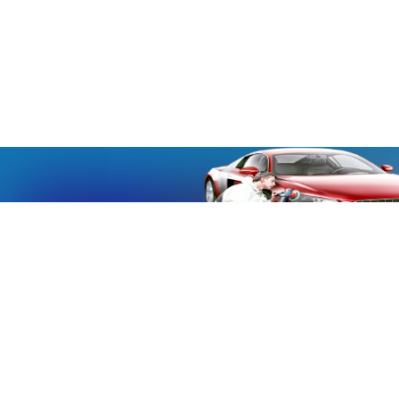
«Aucmoto.ru»
«Aucmoto.ru»
→
2026
© Мы транслируем с 2013
© «Все про авто» — Каталог автомобилей, о покупке и
продаже.
Новости, аналитика, прогнозы и другие материалы,
представленные на данном сайте, не являются офертой
или рекомендацией к покупке или продаже .
Говорят, что если нет новостей, то это уже само по себе –
хорошая новость.