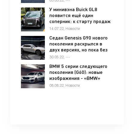
03.03.22, ---
роскошнее - «Genesis»
У минивэна Buick GL8
появится ещё один
соперник: к старту продаж
готовится Maxus G90 -
14.07.22, Новости
«Maxus»
Седан Genesis G90 нового
поколения раскрылся в
двух версиях, но пока без
характеристик - «Genesis»
30.05.22, ---
BMW 5 серии следующего
поколения (G60): новые
изображения - «BMW»
08.08.22, Новости