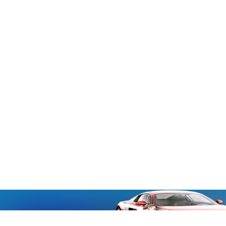
«Aucmoto.ru»