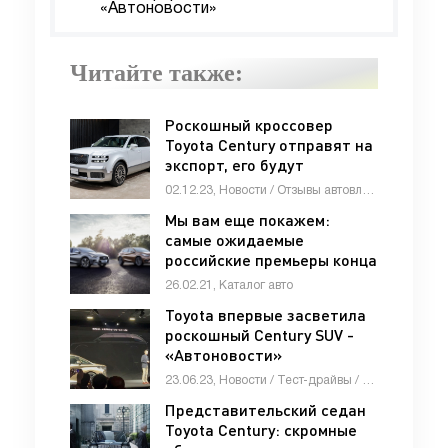
«Автоновости»
Читайте также:
Роскошный кроссовер
Toyota Century отправят на
экспорт, его будут
продавать в салонах Lexus
02.12.23, Новости / Отзывы автовладельцев / Девушки и автомобили / Автосалоны / Видео новости / Стоп Хам / Каталог авто
- «Автоновости»
Мы вам еще покажем:
самые ожидаемые
российские премьеры конца
2016 года - «Haima»
26.02.21, Каталог авто
Toyota впервые засветила
роскошный Century SUV -
«Автоновости»
23.06.23, Новости / Тест-драйвы / СТАТЬИ / Девушки и автомобили / Автомобильные аварии / Каталог авто
Представительский седан
Toyota Century: скромные