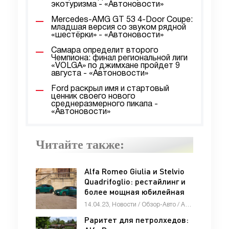
экотуризма - «Автоновости»
Mercedes-AMG GT 53 4-Door Coupe:
младшая версия со звуком рядной
«шестёрки» - «Автоновости»
Самара определит второго
Чемпиона: финал региональной лиги
«VOLGA» по джимхане пройдет 9
августа - «Автоновости»
Ford раскрыл имя и стартовый
ценник своего нового
среднеразмерного пикапа -
«Автоновости»
Читайте также:
Alfa Romeo Giulia и Stelvio
Quadrifoglio: рестайлинг и
более мощная юбилейная
версия - «Автоновости»
14.04.23, Новости / Обзор-Авто / Автосалоны / Девушки и автомобили / Каталог авто
Раритет для петролхедов: