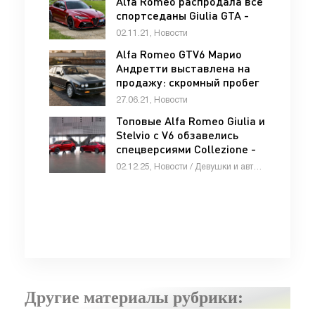
Alfa Romeo распродала все
спортседаны Giulia GTA -
«Alfa Romeo»
02.11.21, Новости
Alfa Romeo GTV6 Марио
Андретти выставлена на
продажу: скромный пробег
и почти без коррозии -
27.06.21, Новости
«Alfa Romeo»
Топовые Alfa Romeo Giulia и
Stelvio c V6 обзавелись
спецверсиями Collezione -
«Автоновости»
02.12.25, Новости / Девушки и автомобили / Обзор-Авто / Видео новости / Тест-драйвы / Автомобильные аварии / Автосалоны / Каталог авто
Другие материалы рубрики: