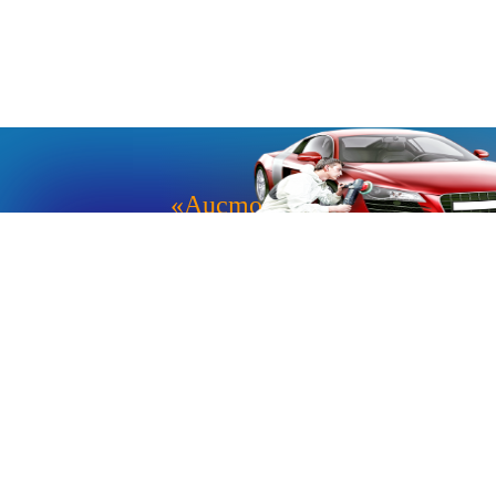
«Aucmoto.ru»
«Aucmoto.ru»
→
2026
© Мы транслируем с 2013
© «Все про авто» — Каталог автомобилей, о покупке и
продаже.
Новости, аналитика, прогнозы и другие материалы,
представленные на данном сайте, не являются офертой
или рекомендацией к покупке или продаже .
Говорят, что если нет новостей, то это уже само по себе –
хорошая новость.
Но, это не совсем так, потому как, чтобы быть во
всеоружии и готовым встать лицом к лицу с новым днем и
одержать над ним победу, необходимо знать, что же