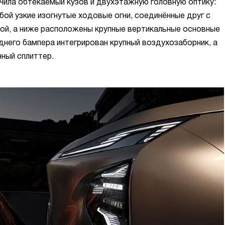
чила обтекаемый кузов и двухэтажную головную оптику:
бой узкие изогнутые ходовые огни, соединённые друг с
ой, а ниже расположены крупные вертикальные основные
днего бампера интегрирован крупный воздухозаборник, а
ный сплиттер.