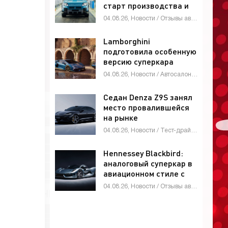
старт производства и
глобальные амбиции -
04.08.26, Новости / Отзывы автовладельцев / Автомобильные аварии / Тест-драйвы / Автосалоны / Каталог авто
«Автоновости»
Lamborghini
подготовила особенную
версию суперкара
Revuelto -
04.08.26, Новости / Автосалоны / Автомобильные аварии / Девушки и автомобили / Каталог авто
«Автоновости»
Седан Denza Z9S занял
место провалившейся
на рынке
четырехдверки Denza
04.08.26, Новости / Тест-драйвы / Видео новости / Девушки и автомобили / Обзор-Авто / Каталог авто
Z9 - «Автоновости»
Hennessey Blackbird:
аналоговый суперкар в
авиационном стиле с
атмосферным V8 и МКП
04.08.26, Новости / Отзывы автовладельцев / Видео новости / Девушки и автомобили / Автомобильные аварии / Автосалоны / Тест-драйвы / Каталог авто
- «Автоновости»