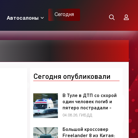
Сегодня
Автосалоны
Сегодня опубликовали
В Туле в ДТП со скорой
один человек погиб и
пятеро пострадали -
«ГИБДД»
04.08.26, ГИБДД
Большой кроссовер
Freelander 8 из Китая: