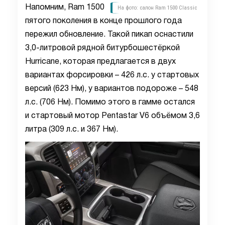
Напомним, Ram 1500
На фото: салон Ram 1500 Classic
пятого поколения в конце прошлого года
пережил обновление. Такой пикап оснастили
3,0-литровой рядной битурбошестёркой
Hurricane, которая предлагается в двух
вариантах форсировки – 426 л.с. у стартовых
версий (623 Нм), у вариантов подороже – 548
л.с. (706 Нм). Помимо этого в гамме остался
и стартовый мотор Pentastar V6 объёмом 3,6
литра (309 л.с. и 367 Нм).