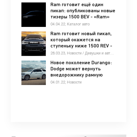
Ram готовит ещё один
пикап: опубликованы новые
тизеры 1500 BEV - «Ram»
04.04.22, Каталог авто
Ram готовит новый пикап,
который окажется на
ступеньку ниже 1500 REV -
«Автоновости»
28.03.23, Новости / Девушки и автомобили / Стоп Хам / Отзывы автовладельцев / Автомобильные аварии / Видео новости / Каталог авто
Новое поколение Durango:
Dodge может вернуть
внедорожнику рамную
конструкцию - «Dodge»
04.01.22, Новости