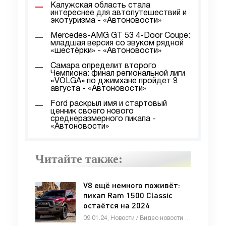
Калужская область стала
интереснее для автопутешествий и
экотуризма - «Автоновости»
Mercedes-AMG GT 53 4-Door Coupe:
младшая версия со звуком рядной
«шестёрки» - «Автоновости»
Самара определит второго
Чемпиона: финал региональной лиги
«VOLGA» по джимхане пройдет 9
августа - «Автоновости»
Ford раскрыл имя и стартовый
ценник своего нового
среднеразмерного пикапа -
«Автоновости»
Читайте также:
V8 ещё немного поживёт:
пикап Ram 1500 Classic
остаётся на 2024
модельный год -
09.01.24, Новости / Видео новости / Девушки и автомобили / Каталог авто
«Автоновости»