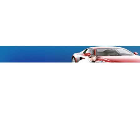
«Aucmoto.ru»
«Aucmoto.ru»
→
2026
© Мы транслируем с 2013
© «Все про авто» — Каталог автомобилей, о покупке и
продаже.
Новости, аналитика, прогнозы и другие материалы,
представленные на данном сайте, не являются офертой
или рекомендацией к покупке или продаже .
Говорят, что если нет новостей, то это уже само по себе –
хорошая новость.
Но, это не совсем так, потому как, чтобы быть во