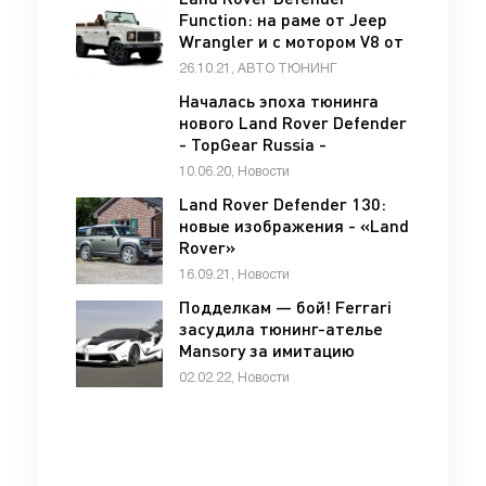
Function: на раме от Jeep
Wrangler и с мотором V8 от
GM - «Тюнинг»
26.10.21, АВТО ТЮНИНГ
Началась эпоха тюнинга
нового Land Rover Defender
- TopGear Russia -
«Автоновости»
10.06.20, Новости
Land Rover Defender 130:
новые изображения - «Land
Rover»
16.09.21, Новости
Подделкам — бой! Ferrari
засудила тюнинг-ателье
Mansory за имитацию
гиперкара FXX-K - «Ferrari»
02.02.22, Новости