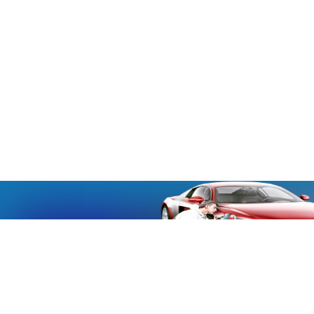
«Aucmoto.ru»
«Aucmoto.ru»
→
2026
© Мы транслируем с 2013
© «Все про авто» — Каталог автомобилей, о покупке и
продаже.
Новости, аналитика, прогнозы и другие материалы,