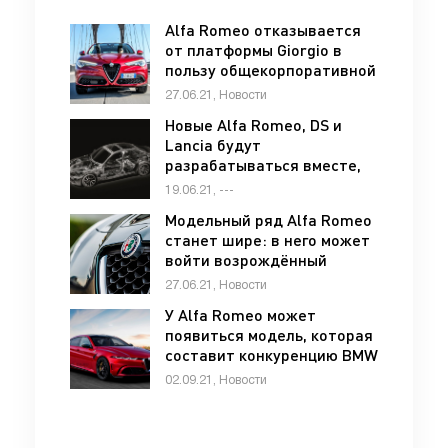
Alfa Romeo отказывается
от платформы Giorgio в
пользу общекорпоративной
STLA large - «Alfa Romeo»
27.06.21, Новости
Новые Alfa Romeo, DS и
Lancia будут
разрабатываться вместе,
но отдельно от масс-
19.06.21, ---
маркета - «DS»
Модельный ряд Alfa Romeo
станет шире: в него может
войти возрождённый
спорткар GTV - «Alfa
27.06.21, Новости
Romeo»
У Alfa Romeo может
появиться модель, которая
составит конкуренцию BMW
5 series - «Alfa Romeo»
02.09.21, Новости