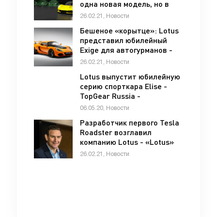
одна новая модель, но в
разных вариациях - «Lotus»
26.02.21, Новости
Бешеное «корытце»: Lotus
представил юбилейный
Exige для автогурманов -
«Lotus»
26.02.21, Новости
Lotus выпустит юбилейную
серию спорткара Elise -
TopGear Russia -
«Автоновости»
06.05.20, Новости
Разработчик первого Tesla
Roadster возглавил
компанию Lotus - «Lotus»
26.02.21, Новости