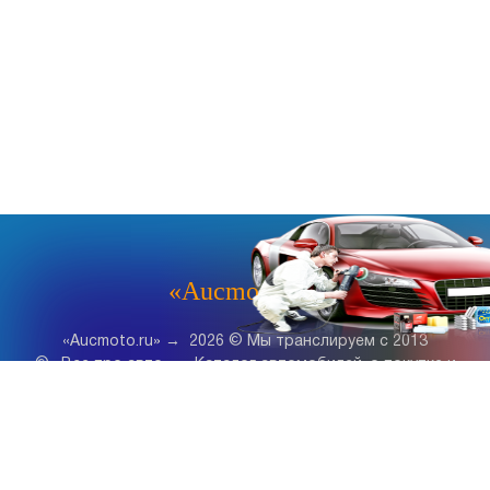
«Aucmoto.ru»
«Aucmoto.ru»
→
2026
© Мы транслируем с 2013
© «Все про авто» — Каталог автомобилей, о покупке и
продаже.
Новости, аналитика, прогнозы и другие материалы,
представленные на данном сайте, не являются офертой
или рекомендацией к покупке или продаже .
Говорят, что если нет новостей, то это уже само по себе –