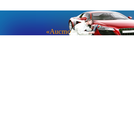
«Aucmoto.ru»
«Aucmoto.ru»
→
2026
© Мы транслируем с 2013
© «Все про авто» — Каталог автомобилей, о покупке и
продаже.
Новости, аналитика, прогнозы и другие материалы,
представленные на данном сайте, не являются офертой
или рекомендацией к покупке или продаже .
Говорят, что если нет новостей, то это уже само по себе –
хорошая новость.
Но, это не совсем так, потому как, чтобы быть во
всеоружии и готовым встать лицом к лицу с новым днем и
одержать над ним победу, необходимо знать, что же
сегодня произошло и достойно выйти из любой ситуации.