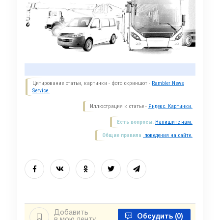
Цитирование статьи, картинки - фото скриншот -
Rambler News
Service.
Иллюстрация к статье -
Яндекс. Картинки.
Есть вопросы.
Напишите нам.
Общие правила
поведения на сайте.
Добавить
Обсудить
(0)
в мою ленту