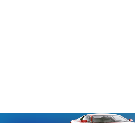
«Aucmoto.ru»