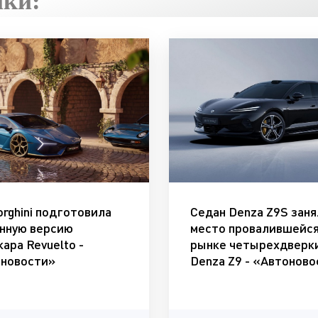
ики:
rghini подготовила
Седан Denza Z9S заня
нную версию
место провалившейся
кара Revuelto -
рынке четырехдверк
новости»
Denza Z9 - «Автонов