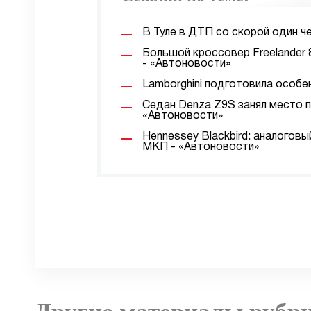
В Туле в ДТП со скорой один ч
Большой кроссовер Freelander 
- «Автоновости»
Lamborghini подготовила особе
Седан Denza Z9S занял место 
«Автоновости»
Hennessey Blackbird: аналогов
МКП - «Автоновости»