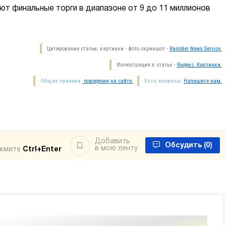
т финальные торги в диапазоне от 9 до 11 миллионов
Цитирование статьи, картинки - фото скриншот -
Rambler News Service.
Иллюстрация к статье -
Яндекс. Картинки.
Общие правила
поведения на сайте.
Есть вопросы.
Напишите нам.
Добавить
Обсудить
(0)
в мою ленту
ажмите
Ctrl+Enter