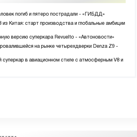
еловек погиб и пятеро пострадали - «ГИБДД»
8 из Китая: старт производства и глобальные амбиции
нную версию суперкара Revuelto - «Автоновости»
провалившейся на рынке четырехдверки Denza Z9 -
ый суперкар в авиационном стиле с атмосферным V8 и