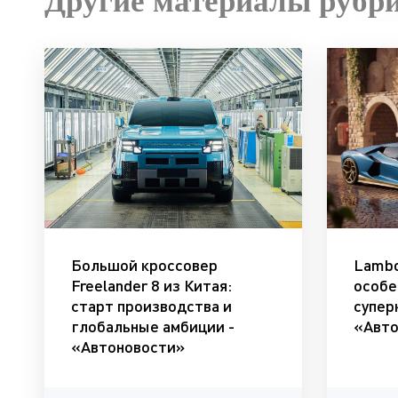
Другие материалы рубр
Большой кроссовер
Lambo
Freelander 8 из Китая:
особе
старт производства и
супер
глобальные амбиции -
«Авто
«Автоновости»