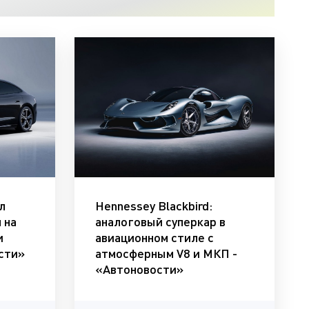
л
Hennessey Blackbird:
 на
аналоговый суперкар в
и
авиационном стиле с
ости»
атмосферным V8 и МКП -
«Автоновости»