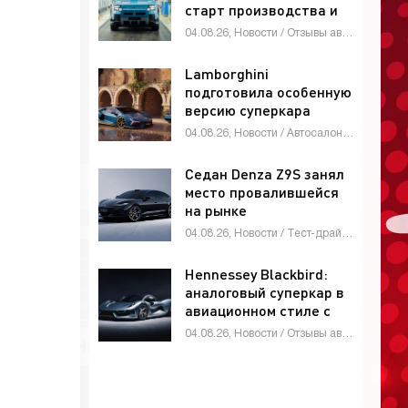
старт производства и
глобальные амбиции -
04.08.26, Новости / Отзывы автовладельцев / Автомобильные аварии / Тест-драйвы / Автосалоны / Каталог авто
«Автоновости»
Lamborghini
подготовила особенную
версию суперкара
Revuelto -
04.08.26, Новости / Автосалоны / Автомобильные аварии / Девушки и автомобили / Каталог авто
«Автоновости»
Седан Denza Z9S занял
место провалившейся
на рынке
четырехдверки Denza
04.08.26, Новости / Тест-драйвы / Видео новости / Девушки и автомобили / Обзор-Авто / Каталог авто
Z9 - «Автоновости»
Hennessey Blackbird:
аналоговый суперкар в
авиационном стиле с
атмосферным V8 и МКП
04.08.26, Новости / Отзывы автовладельцев / Видео новости / Девушки и автомобили / Автомобильные аварии / Автосалоны / Тест-драйвы / Каталог авто
- «Автоновости»