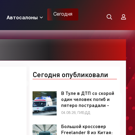
Сегодня
Автосалоны
Сегодня опубликовали
В Туле в ДТП со скорой
один человек погиб и
пятеро пострадали -
«ГИБДД»
04.08.26, ГИБДД
Большой кроссовер
Freelander 8 из Китая: