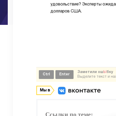
удовольствие? Эксперты ожидаю
долларов США.
Заметили ош
Ы
бку
Ctrl
Enter
Выделите текст и н
Мы в
Ссылки по теме: