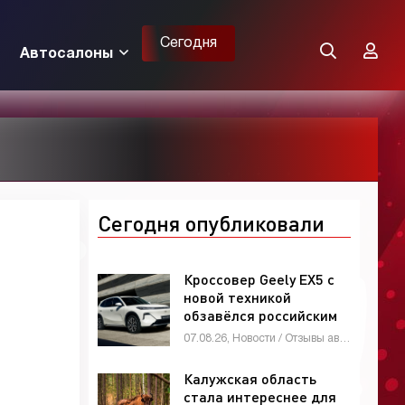
Сегодня
Автосалоны
Сегодня опубликовали
Кроссовер Geely EX5 с
новой техникой
обзавёлся российским
ценником -
07.08.26, Новости / Отзывы автовладельцев / Девушки и автомобили / Мотоциклы / Автомобильные аварии / Обзор-Авто / Видео новости / Автосалоны / Каталог авто
«Автоновости»
Калужская область
стала интереснее для