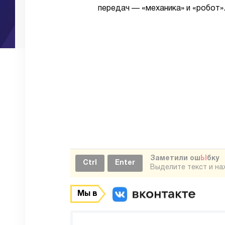
передач — «механика» и «робот»
Заметили ош
Ы
бку
Ctrl
Enter
Выделите текст и н
Мы в