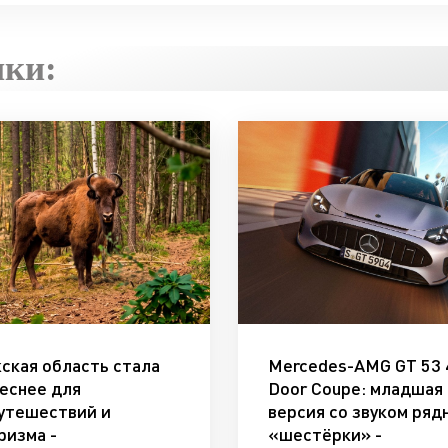
ики:
ская область стала
Mercedes-AMG GT 53 
еснее для
Door Coupe: младшая
утешествий и
версия со звуком ряд
ризма -
«шестёрки» -