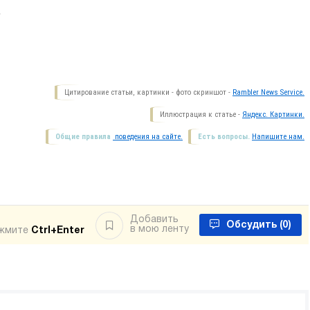
.
Цитирование статьи, картинки - фото скриншот -
Rambler News Service.
Иллюстрация к статье -
Яндекс. Картинки.
Общие правила
поведения на сайте.
Есть вопросы.
Напишите нам.
Добавить
Обсудить
(0)
в мою ленту
ажмите
Ctrl+Enter