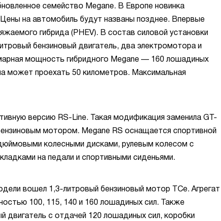
бновленное семейство Megane. В Европе новинка
 Цены на автомобиль будут названы позднее. Впервые
яжаемого гибрида (PHEV). В состав силовой установки
итровый бензиновый двигатель, два электромотора и
ммарная мощность гибридного Megane — 160 лошадиных
на может проехать 50 километров. Максимальная
тивную версию RS-Line. Такая модификация заменила GT-
 бензиновым мотором. Megane RS оснащается спортивной
-дюймовыми колесными дисками, рулевым колесом с
кладками на педали и спортивными сиденьями.
дели вошел 1,3-литровый бензиновый мотор TCe. Агрегат
остью 100, 115, 140 и 160 лошадиных сил. Также
й двигатель с отдачей 120 лошадиных сил, коробки