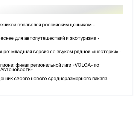
ехникой обзавёлся российским ценником -
еснее для автопутешествий и экотуризма -
upe: младшая версия со звуком рядной «шестёрки» -
иона: финал региональной лиги «VOLGA» по
 «Автоновости»
ценник своего нового среднеразмерного пикапа -