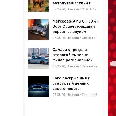
автопутешествий и
экотуризма -
07.08.26, Новости / СТАТЬИ / Мотоциклы / Видео новости / Стоп Хам / ГИБДД / Автомобильные аварии / Автосалоны / Каталог авто
«Автоновости»
Mercedes-AMG GT 53 4-
Door Coupe: младшая
версия со звуком
рядной «шестёрки» -
07.08.26, Новости / Отзывы автовладельцев / Девушки и автомобили / Тест-драйвы / Мотоциклы / Стоп Хам / Автосалоны / Каталог авто
«Автоновости»
Самара определит
второго Чемпиона:
финал региональной
лиги «VOLGA» по
07.08.26, Новости / Отзывы автовладельцев / Автоспорт / Видео новости / СТАТЬИ / Автосалоны / Каталог авто
джимхане пройдет 9
августа -
Ford раскрыл имя и
«Автоновости»
стартовый ценник
своего нового
среднеразмерного
07.08.26, Новости / Тест-драйвы / Стоп Хам / Видео новости / Каталог авто
пикапа - «Автоновости»